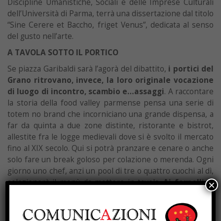
Discipline Umanistiche, Sociali e delle Imprese Culturali
dell’Università di Parma, terrà una dissertazione dal titolo
“Sine Cerere et Baccho, friget Venus”, dedicata al senso
del gusto nell’arte.
A TAVOLA SOTTO IL PORTICO
Se piazza Garibaldi sarà l’agorà del dibattito,
i portici del
Grano ritrovano, invece, la loro originale vocazione
di luogo di incontro, scambio e…assaggi
. A raccontare
la storia della food valley parmense pensa una serie di
totem no brand che incorniciano una grande dispensa, a
far da quinta a due zone distinte, ristorante e bistrot,
allestite fra le logge medievali dove si è svolto il mercato
fino al XIX secolo. Qui si potrà pranzare e cenare o anche
solo fare un break goloso per colazione o merenda. Ogni
giorno uno chef, anzi un pool di tre o quattro cuochi al dì,
selezionerà il menù da mettere in tavola.
Ai fornelli si
×
alterneranno 27 chef del consorzio Parma Quality
Restaurants
.