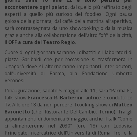
giorno dalle 10 alle 22 e sono pensati per
accontentare ogni palato
, dal quello più raffinato degli
esperti a quello più curioso dei foodies. Ogni pausa
golosa della giornata, dal caffè della mattina all’aperitivo,
sarà contrassegnata da uno showcooking o dalla musica
grazie anche alla collaborazione dell’altro “off” della città,
il
OFF a cura del Teatro Regio
.
Cuore di ogni giornata saranno i dibattiti e i laboratori di
piazza Garibaldi che per l’occasione si trasformerà in
un’agorà dove si alterneranno importanti interlocutori,
dall’Università di Parma, alla Fondazione Umberto
Veronesi.
L’inaugurazione, sabato 5 maggio alle 11, sarà “Parma È”,
talk show
Francesca R. Barberini
, autrice e conduttrice
Tv. Alle ore 18 da non perdere il cooking show di
Matteo
Baronetto
(chef Ristorante Del Cambio, Torino). Tra gli
appuntamenti di domenica 6 maggio, anche il talk “Come
ci alimenteremo nel 2030” (ore 18) con Ludovica
Principato, ricercatrice dell’Università di Roma Tre, e la