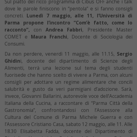
Sul piatto del ricco programma di Cibus OFF anche i talk
dove le parole finiscono in “pentola” e si fanno consigli
concreti.
Lunedì 7 maggio, alle 11, l’Università di
Parma propone l’incontro “Com’è fatto, come lo
racconto”,
con
Andrea Fabbri
, Presidente Master
COMET e
Maura Franchi
, Docente di Sociologia dei
Consumi.
Da non perdere, venerdì 11 maggio, alle 11.15,
Sergio
Ghidin
i, docente del dipartimento di Scienze degli
Alimenti, terrà una lezione sul tema degli studenti
fuorisede che hanno scelto di vivere a Parma, con alcuni
consigli per adottare un regime alimentare che concili
salubrità e gusto da veri parmigiani d’adozione. Sarà,
invece, Giovanni Ballarini, autorevole voce dell’Accademia
Italiana della Cucina, a raccontare di “Parma Città della
Gastronomia”, confrontandosi con l’Assessore alla
Cultura del Comune di Parma Michele Guerra e con
l’Assessore Cristiano Casa, sabato 12 maggio, alle 11. Alle
18.30 Elisabetta Fadda, docente del Dipartimento di