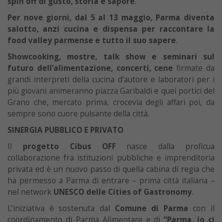
spin off di gusto, storia e sapore
.
Per nove giorni, dal 5 al 13 maggio, Parma diventa
salotto, anzi cucina e dispensa per raccontare la
food valley parmense e tutto il suo sapere
.
Showcooking, mostre, talk show e seminari sul
futuro dell’alimentazione, concerti, cene
firmate da
grandi interpreti della cucina d’autore e laboratori per i
più giovani animeranno piazza Garibaldi e quei portici del
Grano che, mercato prima, crocevia degli affari poi, da
sempre sono cuore pulsante della città.
SINERGIA PUBBLICO E PRIVATO
Il
progetto Cibus OFF
nasce dalla proficua
collaborazione fra istituzioni pubbliche e imprenditoria
privata ed è un nuovo passo di quella cabina di regia che
ha permesso a Parma di entrare – prima città italiana –
nel network
UNESCO delle Cities of Gastronomy
.
L’iniziativa è sostenuta dal
Comune di Parma
con il
coordinamento di Parma Alimentare e di
“Parma, io ci