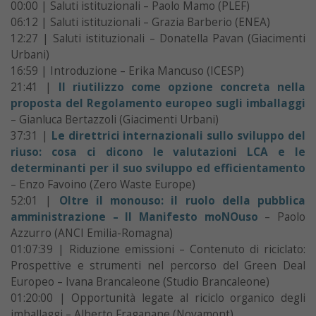
00:00 | Saluti istituzionali – Paolo Mamo (PLEF)
06:12 | Saluti istituzionali – Grazia Barberio (ENEA)
12:27 | Saluti istituzionali – Donatella Pavan (Giacimenti
Urbani)
16:59 | Introduzione – Erika Mancuso (ICESP)
21:41 |
Il riutilizzo come opzione concreta nella
proposta del Regolamento europeo sugli imballaggi
– Gianluca Bertazzoli (Giacimenti Urbani)
37:31 |
Le direttrici internazionali sullo sviluppo del
riuso: cosa ci dicono le valutazioni LCA e le
determinanti per il suo sviluppo ed efficientamento
– Enzo Favoino (Zero Waste Europe)
52:01 |
Oltre il monouso: il ruolo della pubblica
amministrazione – Il Manifesto moNOuso
– Paolo
Azzurro (ANCI Emilia-Romagna)
01:07:39 | Riduzione emissioni – Contenuto di riciclato:
Prospettive e strumenti nel percorso del Green Deal
Europeo – Ivana Brancaleone (Studio Brancaleone)
01:20:00 | Opportunità legate al riciclo organico degli
imballaggi – Alberto Fragapane (Novamont)