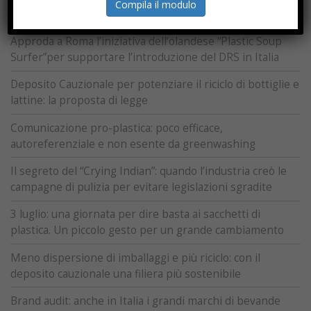
Compila il modulo
legge per introdurre il Deposito Cauzionale in Italia
Approda a Roma l’iniziativa dell’olandese “Plastic Soup
Surfer”per supportare l’introduzione del DRS in Italia
Deposito Cauzionale per potenziare il riciclo di bottiglie e
lattine: la proposta di legge
Comunicazione pro-plastica: poco efficace,
autoreferenziale e non esente da greenwashing
Il segreto del “Crying Indian”: quando l’industria creò le
campagne di pulizia per evitare legislazioni sgradite
3 luglio: una giornata per dire basta ai sacchetti di
plastica. Un piccolo gesto per un grande cambiamento
Meno dispersione di imballaggi e più riciclo: con il
deposito cauzionale una filiera più sostenibile
Brand audit: anche in Italia i grandi marchi di bevande