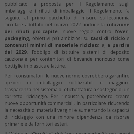
pubblicato la proposta per il Regolamento sugli
imballaggi e i rifiuti di imballaggio. Il Regolamento fa
seguito al primo pacchetto di misure sull’economia
circolare adottato nel marzo 2022; include la
riduzione
dei rifiuti pro-capite
, nuove regole contro
l’over-
packaging
, obiettivi più ambiziosi su
tassi di riciclo
e
contenuti minimi di materiale riciclat
o e,
a partire
dal 2029
, l’obbligo di istituire sistemi di deposito
cauzionale per contenitori di bevande monouso come
bottiglie in plastica e lattine.
Per i consumatori, le nuove norme dovrebbero garantire
opzioni di imballaggio riutilizzabili e maggiore
trasparenza nel sistema di etichettatura a sostegno di un
corretto riciclaggio. Per l’industria, potrebbero creare
nuove opportunità commerciali, in particolare riducendo
la necessità di materiali vergini e aumentando la capacità
di riciclaggio con una minore dipendenza da risorse
primarie e da fornitori esteri.
Il Webinar
“Circuiti di riutilizzo: un’opportunità per nuovi