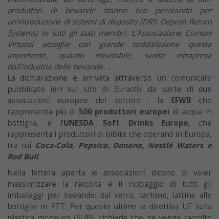
produttori di bevande stanno ora perorando per
un’introduzione di sistemi di deposito (DRS: Deposit Return
Systems) in tutti gli stati membri. L’Associazione Comuni
Virtuosi accoglie con grande soddisfazione questa
importante, quanto inevitabile, svolta intrapresa
dall’industria delle bevande.
La dichiarazione è arrivata attraverso
un comunicato
pubblicato ieri sul
sito di Euractiv
da parte di due
associazioni europee del settore : la
EFWB
che
rappresenta più di
500 produttori europei
di acqua in
bottiglia, e l’
UNESDA Soft Drinks Europe,
che
rappresenta i produttori di bibite che operano in Europa,
tra cui
Coca-Cola, Pepsico, Danone, Nestlé Waters e
Red Bull
.
Nella lettera aperta le associazioni dicono di voler
massimizzare la raccolta e il riciclaggio di tutti gli
imballaggi per bevande: dal vetro, cartone, lattine alle
bottiglie in PET. Per queste ultime la direttiva UE sulla
plastica monouso (SUP), richiede che ne venga raccolto