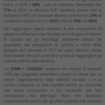
entro il 2029 il
90%
, con un obiettivo intermedio del
77%
al 2025. La direttiva SUP stabilisce inoltre che le
bottiglie in PET per bevande devono contenere il
25%
di
contenuto riciclato entro il
2025
e fino al
30%
nel
2030
.
Per raggiungere questi obiettivi, le due associazioni di
categoria rimarcano che l’Europa avrà bisogno di sistemi
di raccolta per gli imballaggi altamente efficaci. Se
guardiamo alle prestazioni di raccolta e riciclo delle
bottiglie per bevande in PET nei paesi membri risulta
improbabile che tutti saranno in grado di raggiungere gli
obiettivi definiti dalla direttiva.
“
La
EFWB
e l’
UNESDA
ritengono che sistemi di deposito
(DRS) ben progettati potrebbero essere la chiave per un
veloce raggiungimento degli obiettivi europei – e un
numero crescente di Stati membri dell’UE sta arrivando
alla stessa conclusione e sta valutando una loro
introduzione.
Ha affermato Hans van Bochove,
Vicepresidente senior per gli affari pubblici e le relazioni