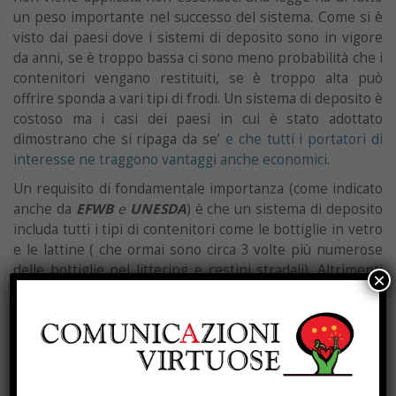
un peso importante nel successo del sistema. Come si è
visto dai paesi dove i sistemi di deposito sono in vigore
da anni, se è troppo bassa ci sono meno probabilità che i
contenitori vengano restituiti, se è troppo alta può
offrire sponda a vari tipi di frodi. Un sistema di deposito è
costoso ma i casi dei paesi in cui è stato adottato
dimostrano che si ripaga da se’
e che tutti i portatori di
interesse ne traggono vantaggi anche economici.
Un requisito di fondamentale importanza (come indicato
anche da
EFWB
e
UNESDA
) è che un sistema di deposito
includa tutti i tipi di contenitori come le bottiglie in vetro
e le lattine ( che ormai sono circa 3 volte più numerose
delle bottiglie nel littering e cestini stradali). Altrimenti
×
c’è il rischio concreto che i produttori di bevande
confezionino una parte dei loro prodotti su tipologie di
contenitori non coperte da un DRS, vedi, ad esempio, le
sperimentazioni
sulla paper bottle di Carlsberg
o
l’utilizzo di cartoni da parte di alcune marche di acqua in
bottiglia.