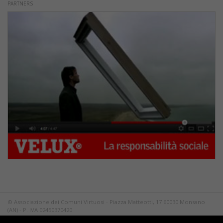
PARTNERS
© Associazione dei Comuni Virtuosi - Piazza Matteotti, 17 60030 Monsano
(AN) - P. IVA 02450370420
Tutti i diritti riservati.