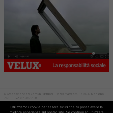
© Associazione dei Comuni Virtuosi - Piazza Matteotti, 17 60030 Monsano
(AN) - P. IVA 02450370420
Tutti i diritti riservati.
Utilizziamo i cookie per essere sicuri che tu possa avere la
Privacy
migliore esperienza sul nostro sito. Se continui ad utilizzare