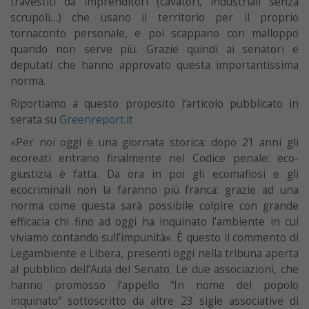
travestiti da imprenditori (cavatori, industriali senza
scrupoli…) che usano il territorio per il proprio
tornaconto personale, e poi scappano con malloppo
quando non serve più. Grazie quindi ai senatori e
deputati che hanno approvato questa importantissima
norma.
Riportiamo a questo proposito l’articolo pubblicato in
serata su
Greenreport.it
«Per noi oggi è una giornata storica: dopo 21 anni gli
ecoreati entrano finalmente nel Codice penale: eco-
giustizia è fatta. Da ora in poi gli ecomafiosi e gli
ecocriminali non la faranno più franca: grazie ad una
norma come questa sarà possibile colpire con grande
efficacia chi fino ad oggi ha inquinato l’ambiente in cui
viviamo contando sull’impunità». È questo il commento di
Legambiente e Libera, presenti oggi nella tribuna aperta
al pubblico dell’Aula del Senato. Le due associazioni, che
hanno promosso l’appello “In nome del popolo
inquinato” sottoscritto da altre 23 sigle associative di