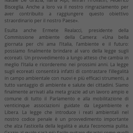
Natale De Grazia, Ilaria Alpi, Miran Hrovatin, Federico
Bisceglia. Anche a loro va il nostro ringraziamento per
aver contribuito a raggiungere questo obiettivo
straordinario per il nostro Paese».
Esulta anche Ermete Realacci, presidente della
Commissione ambiente della Camera: «Una bella
giornata per chi ama l’Italia, l’ambiente e il futuro:
possiamo finalmente brindare al varo della legge sugli
ecoreati. Un provvedimento a lungo atteso che cambia in
meglio l’Italia e ricorderemo nei prossimi anni. La legge
sugli ecoreati consentirà infatti di contrastare l’illegalità
in campo ambientale con nuovi e più efficaci strumenti, a
tutto vantaggio di ambiente e salute dei cittadini. Siamo
finalmente arrivati alla meta grazie ad un lavoro ampio e
comune di tutto il Parlamento e alla mobilitazione di
venticinque associazioni guidate da Legambiente e
Libera. La legge che introduce i reati ambientali nel
nostro codice penale è un provvedimento importante
che alza l’asticella della legalità e aiuta l’economia pulita.
Grazie al quale sarà più facile evitare disastri come quelli