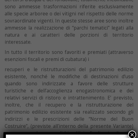
sono ammesse trasformazioni riferite esclusivamente
alle specie arboree o dei vitigni nel rispetto delle norme
sovraordinate vigenti. In queste stesse aree sono inoltre
ammesse la realizzazione di “parchi tematici” legati alla
natura e ai caratteri delle porzioni di territorio
interessate.
In tutto il territorio sono favoriti e premiati (attraverso
esenzioni fiscali e premi di cubatura) i
recuperi e le ristrutturazioni del patrimonio edilizio
esistente, nonché le modifiche di destinazioni d’uso
quando sono indirizzate a favore delle strutture
turistiche e dell’accoglienza enogastronomica e dei
relativi servizi di ristoro e intrattenimento. E’ previsto,
inoltre, che il recupero e la ristrutturazione del
patrimonio edilizio esistente sia realizzato secondo gli
indirizzi e le prescrizioni delle “Norme del Buon
Costruire”, (previste all’interno della presente Variante)
ovvero secondo norme di bioedilizia, finalizzate altresì al
×