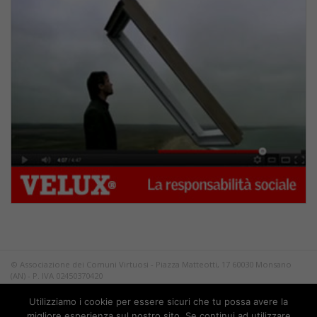
© Associazione dei Comuni Virtuosi - Piazza Matteotti, 17 60030 Monsano
(AN) - P. IVA 02450370420
Tutti i diritti riservati.
Utilizziamo i cookie per essere sicuri che tu possa avere la
Privacy
migliore esperienza sul nostro sito. Se continui ad utilizzare