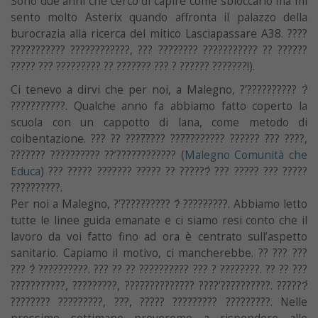
Sono due anni che cerco di capire come sbloccarlo ma mi
sento molto Asterix quando affronta il palazzo della
burocrazia alla ricerca del mitico Lasciapassare A38. ????
??????????? ????????????, ??? ???????? ??????????? ?? ??????
????? ??? ????????? ?? ??????? ??? ? ?????? ???????!).
Ci tenevo a dirvi che per noi, a Malegno, ?’?????????? ?̀
???????????. Qualche anno fa abbiamo fatto coperto la
scuola con un cappotto di lana, come metodo di
coibentazione. ??? ?? ???????? ??????????? ?????? ??? ????,
??????? ?????????? ??’???????????? (
Malegno Comunità che
Educa
) ??? ????? ??????? ????? ?? ??????̀ ??? ????? ??? ?????
??????????.
Per noi a Malegno, ?’?????????? ?̀ ?????????. Abbiamo letto
tutte le linee guida emanate e ci siamo resi conto che il
lavoro da voi fatto fino ad ora è centrato sull’aspetto
sanitario. Capiamo il motivo, ci mancherebbe. ?? ??? ???
??? ?̀ ??????????. ??? ?? ?? ?????????? ??? ? ????????. ?? ?? ???
???????????, ?????????, ?????????????? ????’??????????. ??????́
???????? ?????????, ???, ????? ????????? ?????????. Nelle