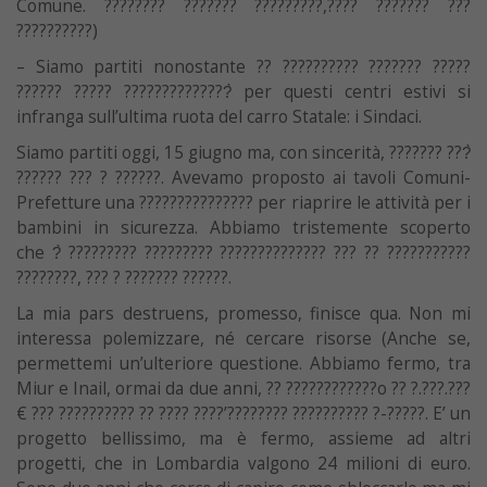
Comune. ???????? ??????? ?????????,???? ??????? ???
??????????)
– Siamo partiti nonostante ?? ?????????? ??????? ?????
?????? ????? ??????????????̀ per questi centri estivi si
infranga sull’ultima ruota del carro Statale: i Sindaci.
Siamo partiti oggi, 15 giugno ma, con sincerità, ??????? ???̀
?????? ??? ? ??????. Avevamo proposto ai tavoli Comuni-
Prefetture una ??????????????? per riaprire le attività per i
bambini in sicurezza. Abbiamo tristemente scoperto
che ?̀ ????????? ????????? ?????????????? ??? ?? ???????????
????????, ??? ? ??????? ??????.
La mia pars destruens, promesso, finisce qua. Non mi
interessa polemizzare, né cercare risorse (Anche se,
permettemi un’ulteriore questione. Abbiamo fermo, tra
Miur e Inail, ormai da due anni, ?? ????????????o ?? ?.???.???
€ ??? ?????????? ?? ???? ????’???????? ?????????? ?-?????. E’ un
progetto bellissimo, ma è fermo, assieme ad altri
progetti, che in Lombardia valgono 24 milioni di euro.