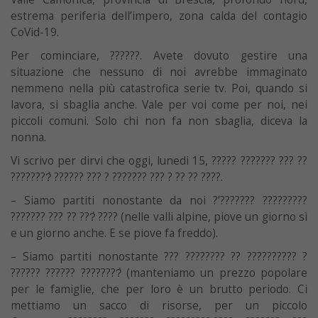
estrema periferia dell’impero, zona calda del contagio
CoVid-19.
Per cominciare, ??????. Avete dovuto gestire una
situazione che nessuno di noi avrebbe immaginato
nemmeno nella più catastrofica serie tv. Poi, quando si
lavora, si sbaglia anche. Vale per voi come per noi, nei
piccoli comuni. Solo chi non fa non sbaglia, diceva la
nonna.
Vi scrivo per dirvi che oggi, lunedi 15, ????? ??????? ??? ??
????????̀ ?????? ??? ? ??????? ??? ? ?? ?? ????.
– Siamo partiti nonostante da noi ?’??????? ?????????
??????? ??? ?? ???̀ ???? (nelle valli alpine, piove un giorno sì
e un giorno anche. E se piove fa freddo).
– Siamo partiti nonostante ??? ???????? ?? ?????????? ?
?????? ?????? ????????̀ (manteniamo un prezzo popolare
per le famiglie, che per loro è un brutto periodo. Ci
mettiamo un sacco di risorse, per un piccolo