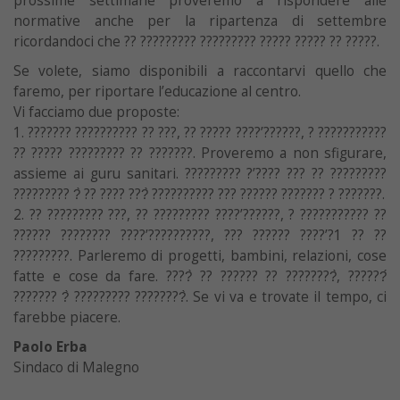
prossime settimane proveremo a rispondere alle
normative anche per la ripartenza di settembre
ricordandoci che ?? ????????? ????????? ????? ????? ?? ?????.
Se volete, siamo disponibili a raccontarvi quello che
faremo, per riportare l’educazione al centro.
Vi facciamo due proposte:
1. ??????? ?????????? ?? ???, ?? ????? ????’??????, ? ???????????
?? ????? ????????? ?? ???????. Proveremo a non sfigurare,
assieme ai guru sanitari. ????????? ?’???? ??? ?? ?????????
????????? ?̀ ?? ???? ???̀ ?????????? ??? ?????? ??????? ? ???????.
2. ?? ????????? ???, ?? ????????? ????’??????, ? ??????????? ??
?????? ???????? ????’??????????, ??? ?????? ????’?1 ?? ??
?????????. Parleremo di progetti, bambini, relazioni, cose
fatte e cose da fare. ????̀ ?? ?????? ?? ????????̀, ??????́
??????? ?̀ ????????? ????????̀. Se vi va e trovate il tempo, ci
farebbe piacere.
Paolo Erba
Sindaco di Malegno