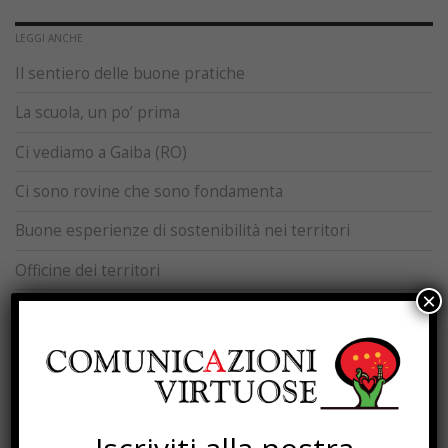
LEGGI ANCHE
Il sentiero delle buone pratiche
La scuola, un po’ prima
Ci vediamo a Gaiba (RO)
Ci sono rovine che sono fondamenta
Buone esperienze di sostenibilità nei territori
Officine dei territori
×
L’imposta che resta
Mosaico Abitativo Solidale
Processi di rigenerazione
Torna Sapere Comune