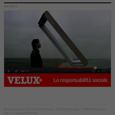
PARTNERS
© Associazione dei Comuni Virtuosi - Piazza Matteotti, 17 60030 Monsano
(AN) - P. IVA 02450370420