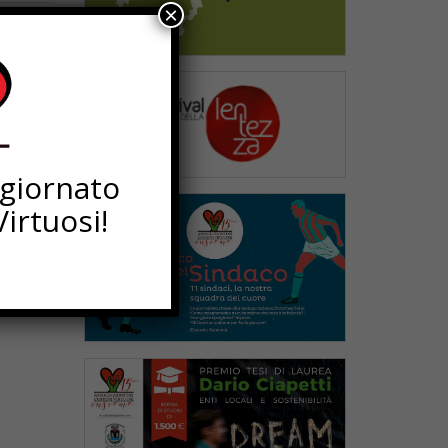
×
ggiornato
irtuosi!