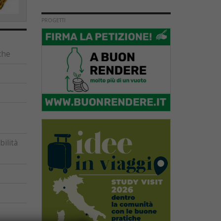
PROGETTI
che
ilità