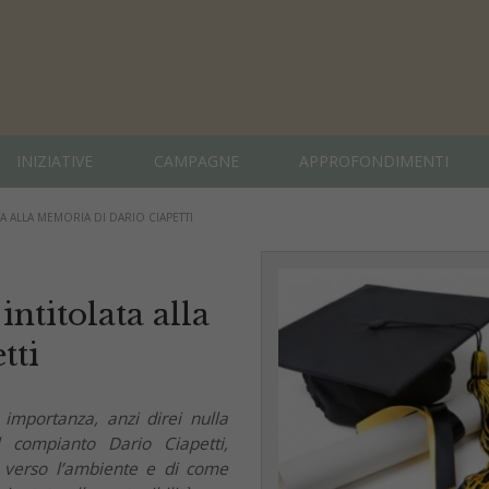
INIZIATIVE
CAMPAGNE
APPROFONDIMENTI
A ALLA MEMORIA DI DARIO CIAPETTI
intitolata alla
tti
 importanza, anzi direi nulla
 compianto Dario Ciapetti,
 verso l’ambiente e di come