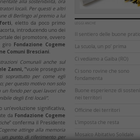
ientate alla sostenibilità, ora
ori locali. Per questi e altri
e di Berlingo al premio a lui
forti
, eletto da poco primo
LEGGI ANCHE
ciacorta, introducendo uno dei
Il sentiero delle buone prati
portale dei promotore, ovvero
o giro
Fondazione Cogeme
La scuola, un po’ prima
one Comuni Bresciani
.
Ci vediamo a Gaiba (RO)
trazioni Comunali anche sul
le Zanni, “
vuole proseguire
Ci sono rovine che sono
ti soprattutto per come egli
fondamenta
co; per questo motivo non solo
Buone esperienze di sostenib
 un fondo per quei lavori che
nei territori
ile degli Enti locali”.
o un’evoluzione significativa,
Officine dei territori
sute da
Fondazione Cogeme
L’imposta che resta
tiche
” conferma il Presidente
 Cogeme attinge alla memoria
Mosaico Abitativo Solidale
, un punto di riferimento per