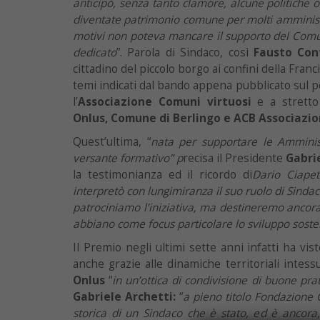
anticipò, senza tanto clamore, alcune politiche or
diventate patrimonio comune per molti amministrat
motivi non poteva mancare il supporto del Comun
dedicato
”. Parola di Sindaco, così
Fausto Con
cittadino del piccolo borgo ai confini della Fran
temi indicati dal bando appena pubblicato sul 
l’
Associazione Comuni virtuosi
e a strett
Onlus, Comune di Berlingo e ACB Associazi
Quest’ultima, “
nata per supportare le Amminis
versante formativo” p
recisa il Presidente
Gabrie
la testimonianza ed il ricordo di
Dario Ciapet
interpretò con lungimiranza il suo ruolo di Sinda
patrociniamo l’iniziativa, ma destineremo ancora
abbiano come focus particolare lo sviluppo sostenib
Il Premio negli ultimi sette anni infatti ha vist
anche grazie alle dinamiche territoriali intes
Onlus
“
in un’ottica di condivisione di buone pra
Gabriele Archetti:
“
a pieno titolo Fondazione
storica di un Sindaco che è stato, ed è ancora