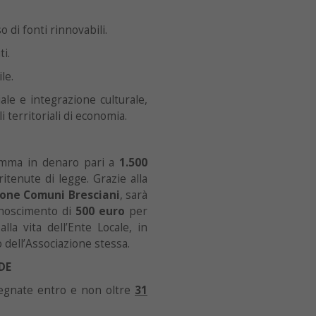
 di fonti rinnovabili.
ti.
le.
iale e integrazione culturale,
 territoriali di economia.
somma in denaro pari a
1.500
ritenute di legge. Grazie alla
one Comuni Bresciani
, sarà
onoscimento di
500 euro
per
lla vita dell’Ente Locale, in
o dell’Associazione stessa.
DE
egnate entro e non oltre
31