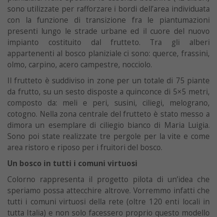
sono utilizzate per rafforzare i bordi dell’area individuata
con la funzione di transizione fra le piantumazioni
presenti lungo le strade urbane ed il cuore del nuovo
impianto costituito dal frutteto. Tra gli alberi
appartenenti al bosco planiziale ci sono: querce, frassini,
olmo, carpino, acero campestre, nocciolo.
Il frutteto è suddiviso in zone per un totale di 75 piante
da frutto, su un sesto disposte a quinconce di 5×5 metri,
composto da: meli e peri, susini, ciliegi, melograno,
cotogno. Nella zona centrale del frutteto è stato messo a
dimora un esemplare di ciliegio bianco di Maria Luigia.
Sono poi state realizzate tre pergole per la vite e come
area ristoro e riposo per i fruitori del bosco.
Un bosco in tutti i comuni virtuosi
Colorno rappresenta il progetto pilota di un’idea che
speriamo possa attecchire altrove. Vorremmo infatti che
tutti i comuni virtuosi della rete (oltre 120 enti locali in
tutta Italia) e non solo facessero proprio questo modello