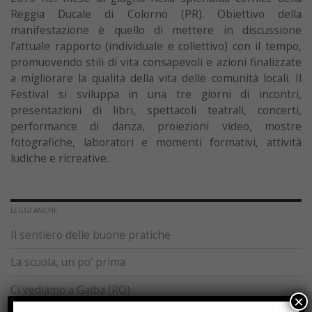
Reggia Ducale di Colorno (PR). Obiettivo della
manifestazione è quello di mettere in discussione
l’attuale rapporto (individuale e collettivo) con il tempo,
promuovendo stili di vita consapevoli e azioni finalizzate
a migliorare la qualità della vita delle comunità locali. Il
Festival si sviluppa in una tre giorni di incontri,
presentazioni di libri, spettacoli teatrali, concerti,
performance di danza, proiezioni video, mostre
fotografiche, laboratori e momenti formativi, attività
ludiche e ricreative.
LEGGI ANCHE
Il sentiero delle buone pratiche
La scuola, un po’ prima
Ci vediamo a Gaiba (RO)
×