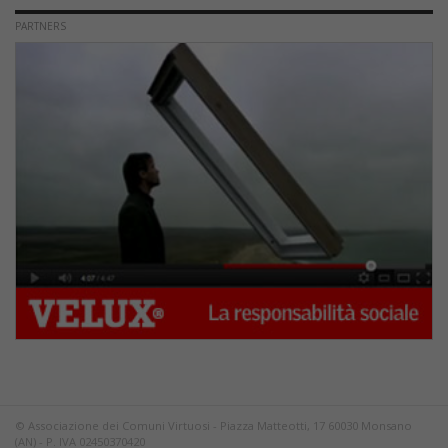
PARTNERS
© Associazione dei Comuni Virtuosi - Piazza Matteotti, 17 60030 Monsano
(AN) - P. IVA 02450370420