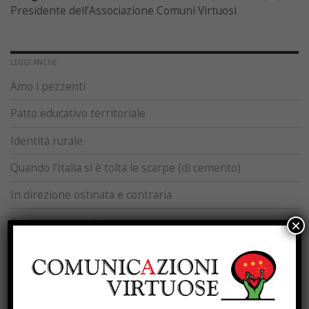
Presidente dell’Associazione Comuni Virtuosi
LEGGI ANCHE
Amo i pezzenti
Patto educativo territoriale
Identità rurale
Quando l’Italia si è tolta le scarpe (di cemento)
In direzione ostinata e contraria
Restare, per scelta
×
Se l’unico strumento è la calcolatrice
La Legge che infrange se stessa
Lasciate stare i giganti