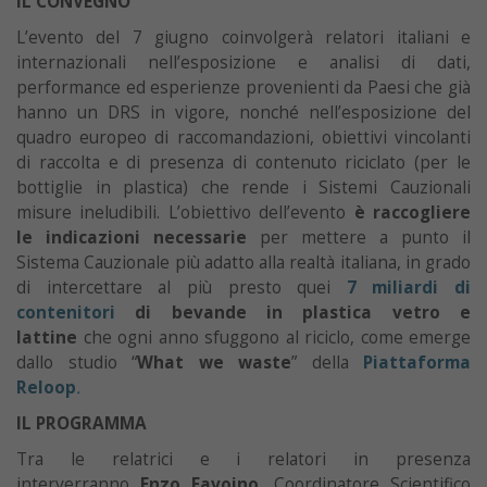
IL CONVEGNO
L’evento del 7 giugno coinvolgerà relatori italiani e
internazionali nell’esposizione e analisi di dati,
performance ed esperienze provenienti da Paesi che già
hanno un DRS in vigore, nonché nell’esposizione del
quadro europeo di raccomandazioni, obiettivi vincolanti
di raccolta e di presenza di contenuto riciclato (per le
bottiglie in plastica) che rende i Sistemi Cauzionali
misure ineludibili. L’obiettivo dell’evento
è raccogliere
le indicazioni necessarie
per mettere a punto il
Sistema Cauzionale più adatto alla realtà italiana, in grado
di intercettare al più presto quei
7 miliardi di
contenitori
di bevande in plastica vetro e
lattine
che ogni anno sfuggono al riciclo, come emerge
dallo studio “
What we waste
” della
Piattaforma
Reloop
.
IL PROGRAMMA
Tra le relatrici e i relatori in presenza
interverranno
Enzo Favoino
, Coordinatore Scientifico