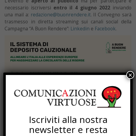
L’evento è
aperto al pubblico
ma per partecipare è
necessario iscriversi
entro il 4 giugno 2022
inviando
una mail a:
redazione@buonrendere.it
. Il Convegno sarà
trasmesso in diretta streaming sui canali social della
Campagna “A Buon Rendere”:
Linkedin
e
Facebook
.
×
Iscriviti alla nostra
newsletter e resta