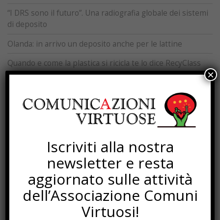
“I DRS sono il futuro”. Una radiografia globale dei sistemi
di deposito
Olanda: in arrivo un deposito anche per le lattine
Quando e come la plastica si ricicla te lo dice RecyClass
×
SOTTOSCRIZIONI
Iscriviti alla nostra
newsletter e resta
aggiornato sulle attività
dell’Associazione Comuni
Virtuosi!