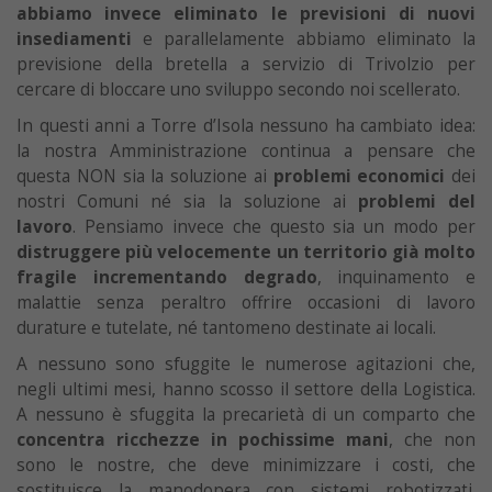
abbiamo invece eliminato le previsioni di nuovi
insediamenti
e parallelamente abbiamo eliminato la
previsione della bretella a servizio di Trivolzio per
cercare di bloccare uno sviluppo secondo noi scellerato.
In questi anni a Torre d’Isola nessuno ha cambiato idea:
la nostra Amministrazione continua a pensare che
questa NON sia la soluzione ai
problemi economici
dei
nostri Comuni né sia la soluzione ai
problemi del
lavoro
. Pensiamo invece che questo sia un modo per
distruggere più velocemente un territorio già molto
fragile incrementando degrado
, inquinamento e
malattie senza peraltro offrire occasioni di lavoro
durature e tutelate, né tantomeno destinate ai locali.
A nessuno sono sfuggite le numerose agitazioni che,
negli ultimi mesi, hanno scosso il settore della Logistica.
A nessuno è sfuggita la precarietà di un comparto che
concentra ricchezze in pochissime mani
, che non
sono le nostre, che deve minimizzare i costi, che
sostituisce la manodopera con sistemi robotizzati.