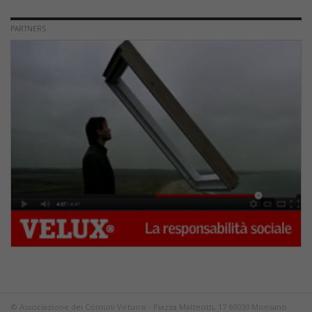
PARTNERS
© Associazione dei Comuni Virtuosi - Piazza Matteotti, 17 60030 Monsano