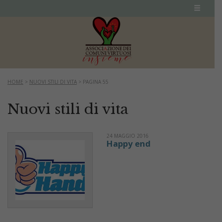
HOME
>
NUOVI STILI DI VITA
>
PAGINA 55
Nuovi stili di vita
24 MAGGIO 2016
Happy end