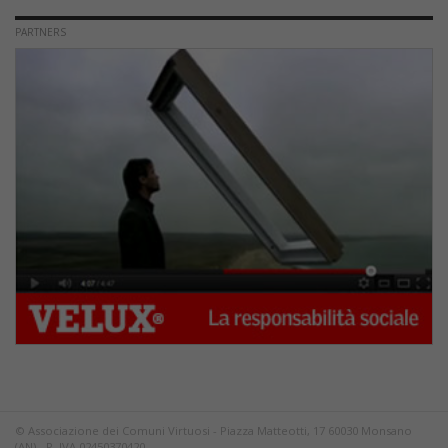
PARTNERS
© Associazione dei Comuni Virtuosi - Piazza Matteotti, 17 60030 Monsano
(AN) - P. IVA 02450370420