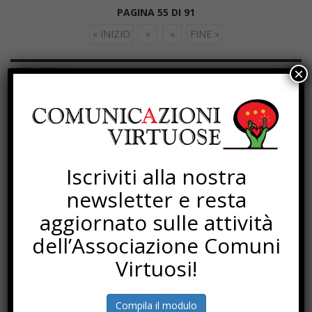
PAGINA 55 DI 91
« INIZIO
«
»
FINE »
×
SOTTOSCRIZIONI
Iscriviti alla nostra
newsletter e resta
aggiornato sulle attività
dell’Associazione Comuni
Virtuosi!
Compila il modulo
PROGETTI