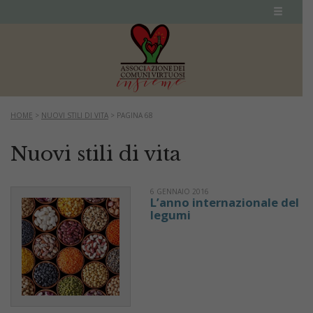
HOME
>
NUOVI STILI DI VITA
>
PAGINA 68
Nuovi stili di vita
6 GENNAIO 2016
L’anno internazionale del
legumi