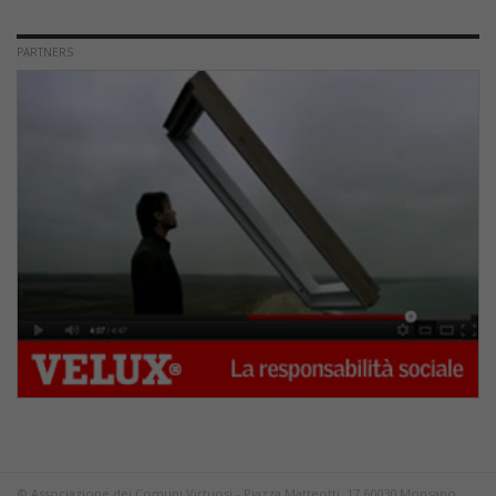
PARTNERS
© Associazione dei Comuni Virtuosi - Piazza Matteotti, 17 60030 Monsano