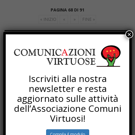
PAGINA 68 DI 91
« INIZIO
«
»
FINE »
×
SOTTOSCRIZIONI
Iscriviti alla nostra
newsletter e resta
aggiornato sulle attività
dell’Associazione Comuni
Virtuosi!
Compila il modulo