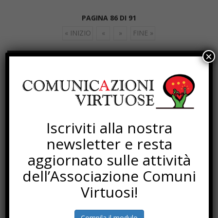
PAGINA 86 DI 91
« INIZIO
«
»
FINE »
×
SOTTOSCRIZIONI
Iscriviti alla nostra
newsletter e resta
aggiornato sulle attività
dell’Associazione Comuni
Virtuosi!
Compila il modulo