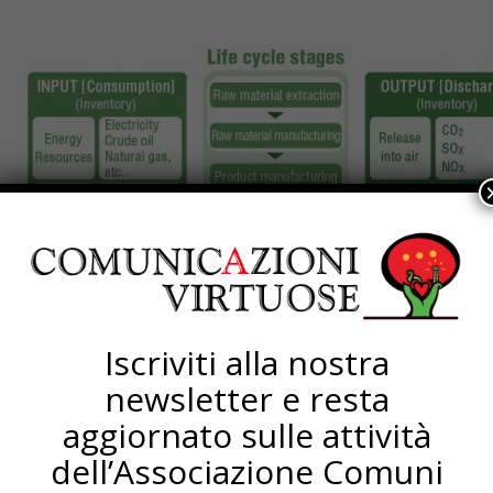
Iscriviti alla nostra
newsletter e resta
aggiornato sulle attività
dell’Associazione Comuni
(1) -Extended Producer Responsibility (
Packaging
)