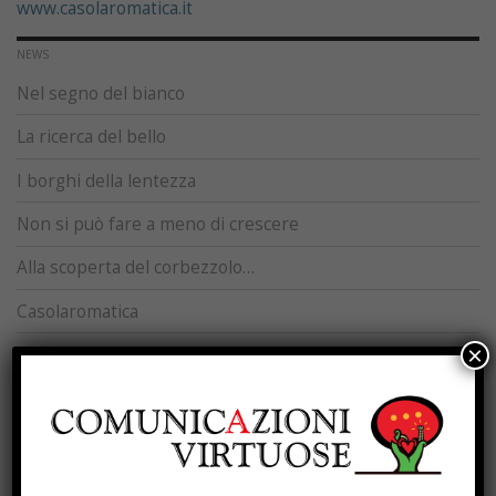
www.casolaromatica.it
NEWS
Nel segno del bianco
La ricerca del bello
I borghi della lentezza
Non si può fare a meno di crescere
Alla scoperta del corbezzolo…
Casolaromatica
×
Amico del parco
800 anni in un simbolo
Gravidanza, infanzia, e non solo
Buon compleanno Casola Valsenio