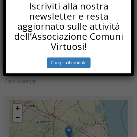
Iscriviti alla nostra
Laboratorio della biodiversità
newsletter e resta
Comuni-chiamo anche a Casola
aggiornato sulle attività
dell’Associazione Comuni
Scelgo, quindi sono
Virtuosi!
Festa dei frutti dimenticati
La riqualificazione dell’impianto di potabilizzazione
Compila il modulo
Scultori di gesso
Casola vintage
+
−