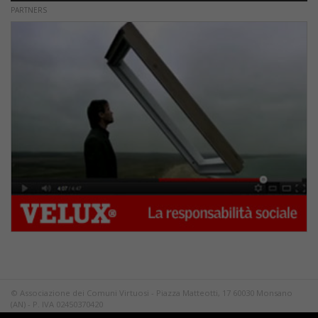
PARTNERS
© Associazione dei Comuni Virtuosi - Piazza Matteotti, 17 60030 Monsano
(AN) - P. IVA 02450370420
Tutti i diritti riservati.