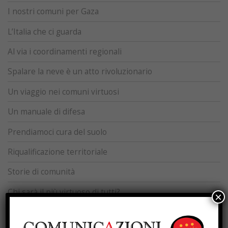
I nostri comuni per Gaza
L’Italia che ci guarda
Al via i coordinamenti regionali
Spalare la neve è un atto rivoluzionario
Un viaggio nei comuni virtuosi
Un manuale di difesa
Prendiamoci cura del suolo
Riqualificazione territoriale
Storie di comunità
Chi sarà il più virtuoso di tutti?
×