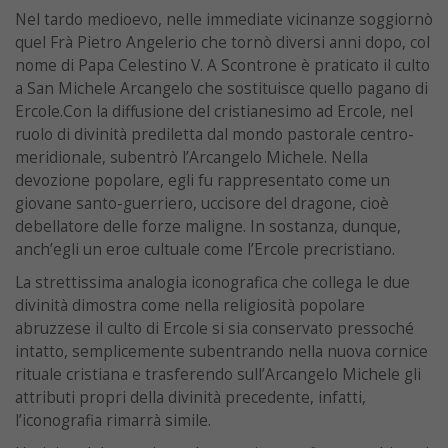
Nel tardo medioevo, nelle immediate vicinanze soggiornò
quel Frà Pietro Angelerio che tornò diversi anni dopo, col
nome di Papa Celestino V. A Scontrone è praticato il culto
a San Michele Arcangelo che sostituisce quello pagano di
Ercole.Con la diffusione del cristianesimo ad Ercole, nel
ruolo di divinità prediletta dal mondo pastorale centro-
meridionale, subentrò l’Arcangelo Michele. Nella
devozione popolare, egli fu rappresentato come un
giovane santo-guerriero, uccisore del dragone, cioè
debellatore delle forze maligne. In sostanza, dunque,
anch’egli un eroe cultuale come l’Ercole precristiano.
La strettissima analogia iconografica che collega le due
divinità dimostra come nella religiosità popolare
abruzzese il culto di Ercole si sia conservato pressoché
intatto, semplicemente subentrando nella nuova cornice
rituale cristiana e trasferendo sull’Arcangelo Michele gli
attributi propri della divinità precedente, infatti,
l’iconografia rimarrà simile.