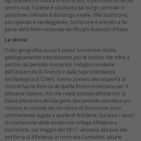
agli impianti di risalita di Roccaraso, il più importante del
centro sud. Il paese è costituito dal borgo centrale in
posizione collinare e dal borgo a valle, Villa Scontrone,
più riparato e verdeggiante. Scontrone è entrato a far
parte della Rete nazionale dei Borghi Autentici d’Italia.
La storia
Il sito geografico su cui è posto Scontrone risulta
geologicamente interessante per le notizie che offre a
partire dal periodo miocenico. Indagini condotte
dall’Università di Firenze e dalla Soprintendenza
Archeologica di Chieti, hanno portato alla scoperta di
resti di fauna diversa da quella finora conosciuta per il
Miocene italiano, ma che rivela tuttavia affinità con la
fauna pliocenica del Gargano. Nel periodo sannita e poi
romano le vicende del territorio di Scontrone sono
strettamente legate a quelle di Aufidena. Durante i lavori
di costruzione della strada che collega Alfedena a
Scontrone, nel maggio del 1877, vennero alla luce alla
periferia di Alfedena, in contrada Consolino, alcune