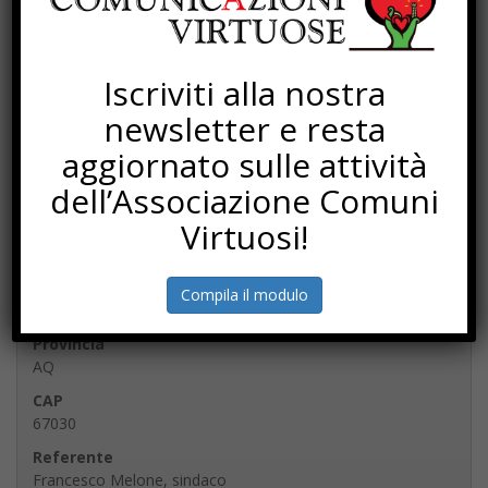
+
−
Iscriviti alla nostra
newsletter e resta
aggiornato sulle attività
dell’Associazione Comuni
Virtuosi!
Leaflet
| ©
OpenStreetMap
contributors
Indirizzo
Compila il modulo
Piazza Sangro, 1
Provincia
AQ
CAP
67030
Referente
Francesco Melone, sindaco