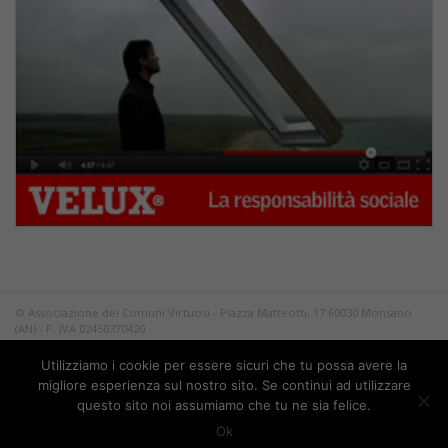
© Associazione dei Comuni Virtuosi - Piazza Matteotti, 17 60030 Monsano
(AN) - P. IVA 02450370420
Tutti i diritti riservati.
Utilizziamo i cookie per essere sicuri che tu possa avere la
Privacy
migliore esperienza sul nostro sito. Se continui ad utilizzare
questo sito noi assumiamo che tu ne sia felice.
Ok