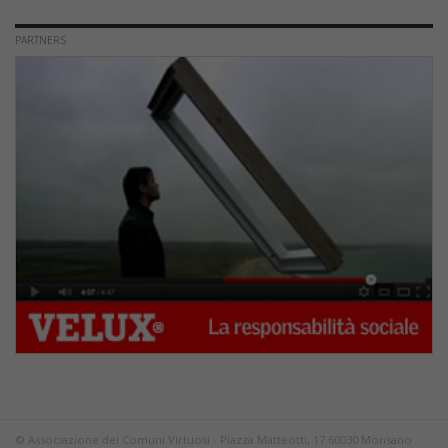
PARTNERS
© Associazione dei Comuni Virtuosi - Piazza Matteotti, 17 60030 Monsano