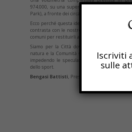
Una volumetria complessiva prevista in p
974.000, su una superficie di mq. 49.000 (sta
Park), a fronte dei circa mc. 300.000 desumibili 
Ecco perché questa idea di Città venduta, umiliat
contrasta con le nostre sensibilità di luogo in c
comuni per restituirli alle generazioni future.
Siamo per la Città dove si afferma una relaz
Iscrivit
natura e la Comunità si prende carico della tu
impedendo le speculazioni che tentano di nas
sulle a
dello sport.
Bengasi Battisti
, Presidente dell’Associazion