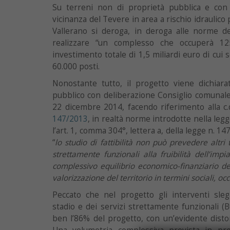
Su terreni non di proprietà pubblica e con v
vicinanza del Tevere in area a rischio idraulico
Vallerano si deroga, in deroga alle norme de
realizzare “un complesso che occuperà 12
investimento totale di 1,5 miliardi euro di cui 
60.000 posti.
Nonostante tutto, il progetto viene dichiar
pubblico con deliberazione Consiglio comunale
22 dicembre 2014, facendo riferimento alla c.d
147/2013
, in realtà norme introdotte nella legge
l’art. 1, comma 304°, lettera a, della legge n. 
“
lo studio di fattibilità non può prevedere altri t
strettamente funzionali alla fruibilità dell’imp
complessivo equilibrio economico-finanziario dell
valorizzazione del territorio in termini sociali, 
Peccato che nel progetto gli interventi slega
stadio e dei servizi strettamente funzionali
ben l’86% del progetto, con un’evidente distors