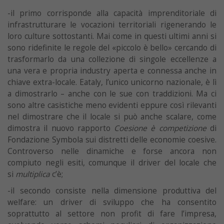
-il primo corrisponde alla capacità imprenditoriale di
infrastrutturare le vocazioni territoriali rigenerando le
loro culture sottostanti. Mai come in questi ultimi anni si
sono ridefinite le regole del «piccolo è bello» cercando di
trasformarlo da una collezione di singole eccellenze a
una vera e propria industry aperta e connessa anche in
chiave extra-locale. Eataly, l’unico unicorno nazionale, è lì
a dimostrarlo – anche con le sue con traddizioni. Ma ci
sono altre casistiche meno evidenti eppure così rilevanti
nel dimostrare che il locale si può anche scalare, come
dimostra il nuovo rapporto
Coesione è competizione
di
Fondazione Symbola sui distretti delle economie coesive.
Controverso nelle dinamiche e forse ancora non
compiuto negli esiti, comunque il driver del locale che
si
multiplica
c’è;
-il secondo consiste nella dimensione produttiva del
welfare: un driver di sviluppo che ha consentito
soprattutto al settore non profit di fare l’impresa,