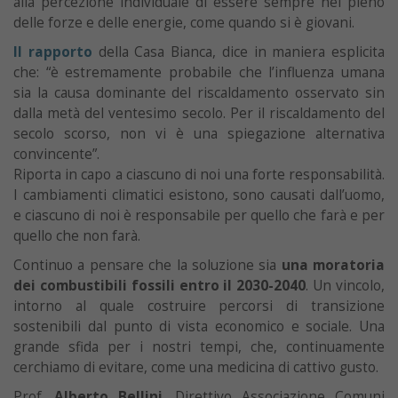
alla percezione individuale di essere sempre nel pieno
delle
forze e delle energie, come quando si è giovani.
Il rapporto
della Casa Bianca, dice in maniera esplicita
che: “è estremamente probabile che l’influenza umana
sia la causa dominante del riscaldamento osservato sin
dalla metà del ventesimo secolo. Per il riscaldamento del
secolo scorso, non vi è una spiegazione alternativa
convincente”.
Riporta in capo a ciascuno di noi una forte responsabilità.
I cambiamenti climatici esistono, sono causati dall’uomo,
e ciascuno di noi è responsabile per quello che farà e per
quello che non farà.
Continuo a pensare che la soluzione sia
una moratoria
dei combustibili fossili entro il 2030-2040
. Un vincolo,
intorno al quale costruire percorsi di transizione
sostenibili dal punto di vista economico e sociale. Una
grande sfida per i nostri tempi, che, continuamente
cerchiamo di evitare, come una medicina di cattivo gusto.
Prof.
Alberto Bellini
, Direttivo Associazione Comuni