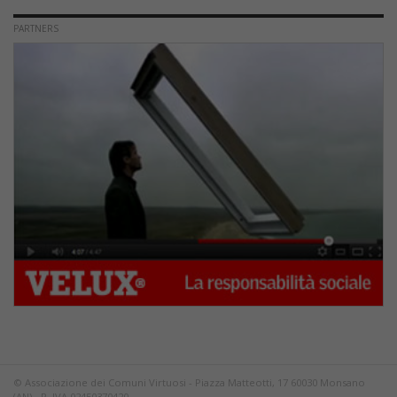
PARTNERS
© Associazione dei Comuni Virtuosi - Piazza Matteotti, 17 60030 Monsano
(AN) - P. IVA 02450370420