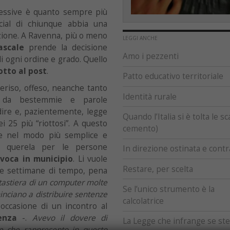
cessive è quanto sempre più
cial di chiunque abbia una
uzione. A Ravenna, più o meno
LEGGI ANCHE
ascale
prende la decisione
Amo i pezzenti
i ogni ordine e grado. Quello
otto al post
.
Patto educativo territoriale
deriso, offeso, neanche tanto
Identità rurale
to da bestemmie e parole
idire e, pazientemente, legge
Quando l’Italia si è tolta le sc
i 25 più “riottosi”. A questo
cemento)
re nel modo più semplice e
 e querela per le persone
In direzione ostinata e contr
nvoca in municipio
. Li vuole
Restare, per scelta
due settimane di tempo, pena
 tastiera di un computer molte
Se l’unico strumento è la
nciano a distribuire sentenze
calcolatrice
 occasione di un incontro al
enza
-.
Avevo il dovere di
La Legge che infrange se st
ne che rappresento in questo