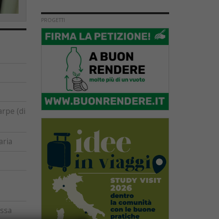
PROGETTI
arpe (di
aria
essa