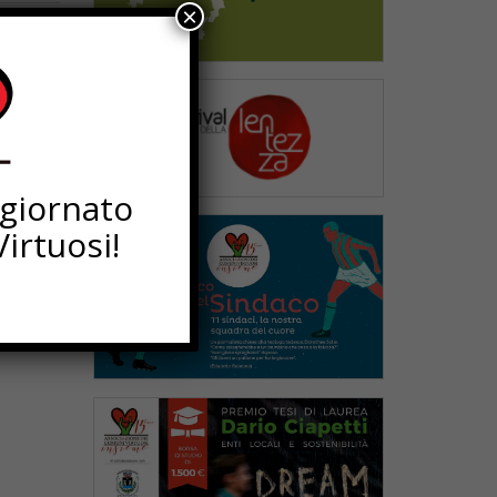
×
ggiornato
irtuosi!