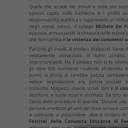
Quello che accade nei minuti e nelle ore suc
spesso capita sulle bacheche e i profili so
responsabilità pubblica o rappresenti un’istit
negli stessi minuti, il collega
Michele De P
opposta, annunciando la chiusura delle scuole d
che non cambia è
la violenza dei commenti s
Partono gli insulti al sindaco Malpezzi. Viene 
velatamente minacciato. Il tutto condi
impronunciabili. Ma il sindaco non si fa intim
gli oltre 900 commenti risalendo all’identità de
punto la storia si sarebbe potuta conclude
veloce: segnalazione alla polizia postale
coinvolte. Malpezzi invece scrive loro e
li co
ascoltare, e vuole essere ascoltato. Dà loro 
l’avvio delle procedure di querela. “
Davanti alla
persone smettono gli abiti del buon senso e comi
e cattiverie, a prescindere
– dice il sindaco in
Festival della Comunità Educante di Fa
difendere non tanto l’uomo, quanto l’istituzio