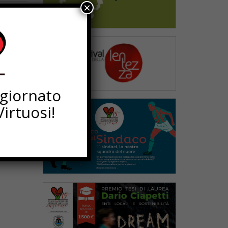
×
ggiornato
irtuosi!