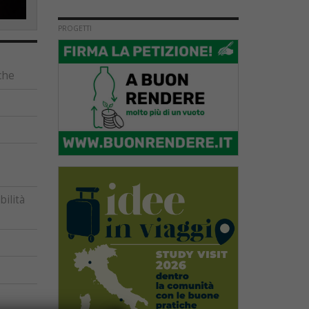
PROGETTI
che
ilità