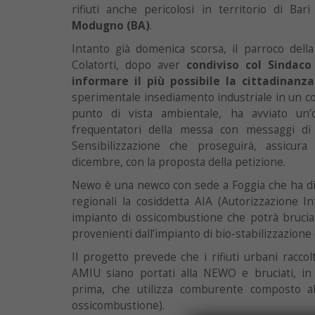
rifiuti anche pericolosi in territorio di Bar
Modugno (BA)
.
Intanto già domenica scorsa, il parroco dell
Colatorti, dopo aver
condiviso col Sindaco
informare il più possibile la cittadinanza
sperimentale insediamento industriale in un 
punto di vista ambientale, ha avviato un’o
frequentatori della messa con messaggi di co
Sensibilizzazione che proseguirà, assicur
dicembre, con la proposta della petizione.
Newo è una newco con sede a Foggia che ha di r
regionali la cosiddetta AIA (Autorizzazione 
impianto di ossicombustione che potrà bruciare
provenienti dall’impianto di bio-stabilizzazione
Il progetto prevede che i rifiuti urbani raccolt
AMIU siano portati alla NEWO e bruciati, in
prima, che utilizza comburente composto a
ossicombustione).