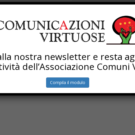
mministrazione comunale di
Processi di rigenerazione
, ad opporsi alla realizzazione
Torna Sapere Comune
o Italia Giusta Secondo la
on line sulla piattaforma
I Bari al servizio di AMIU
i soggetti del mondo politco-
allazione dell’inceneritore.
i alla nostra newsletter e resta a
ttività dell’Associazione Comuni V
Compila il modulo