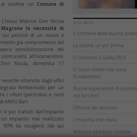
i al confine col
Comune di
a Chiesa Matrice Don Nicola
LEGGI ANCHE
 Magrone la necessità di
Il sentiero delle buone prati
sui pericoli di un nuovo e
contesto già compromesso dal
La scuola, un po’ prima
pera sensibilizzazione dei
ntrarietà all’inceneritore.
Ci vediamo a Gaiba (RO)
a Don Nicola, domenica 17
Ci sono rovine che sono
fondamenta
ecente ottenuto dagli uffici
Integrata Ambientale) per un
Buone esperienze di sostenib
 i rifiuti (pericolosi e non)
nei territori
 di AMIU Bari.
Officine dei territori
i e poi trattati dall’impianto
 un impianto mai realizzato
L’imposta che resta
l 90% da ossigeno (da qui
Mosaico Abitativo Solidale