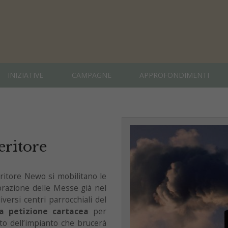
INIZIATIVE
CAMPAGNE
APPROFONDIMENTI
eritore
eritore Newo si mobilitano le
brazione delle Messe già nel
iversi centri parrocchiali del
a petizione cartacea
per
to dell’impianto che brucerà