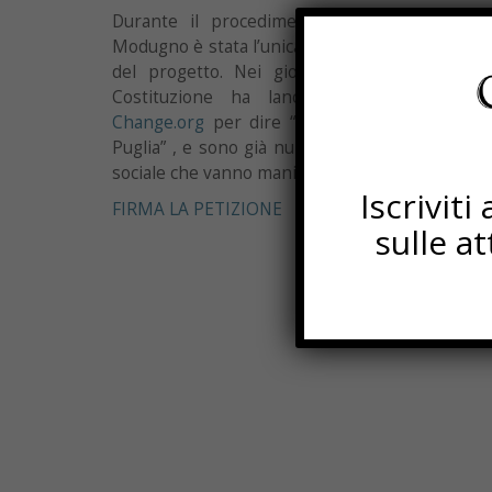
Durante il procedimento autorizzatorio, l’a
Modugno è stata l’unica, tra i soggetti coinvolti
del progetto. Nei giorni scorsi il Moviment
Costituzione ha lanciato una petizione 
Change.org
per dire “NO ALL’INCENERITORE D
Puglia” , e sono già numerosi gli esponenti e 
sociale che vanno manifestando dissenso all’inst
Iscrivit
FIRMA LA PETIZIONE
sulle a