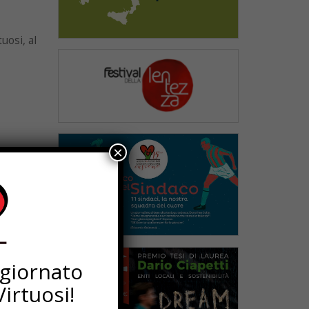
uosi, al
×
a a
ggiornato
irtuosi!