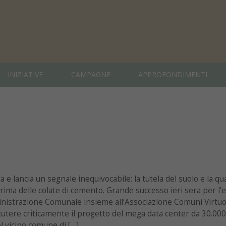
INIZIATIVE
CAMPAGNE
APPROFONDIMENTI
a e lancia un segnale inequivocabile: la tutela del suolo e la qua
rima delle colate di cemento. Grande successo ieri sera per l’
istrazione Comunale insieme all’Associazione Comuni Virtuo
cutere criticamente il progetto del mega data center da 30.000
l vicino comune di […]