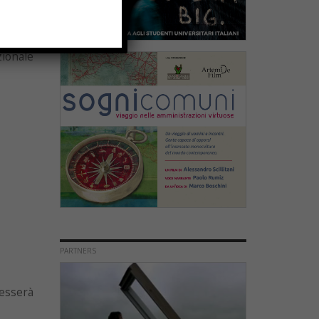
Campo
ra. C’è
zionale
PARTNERS
resserà