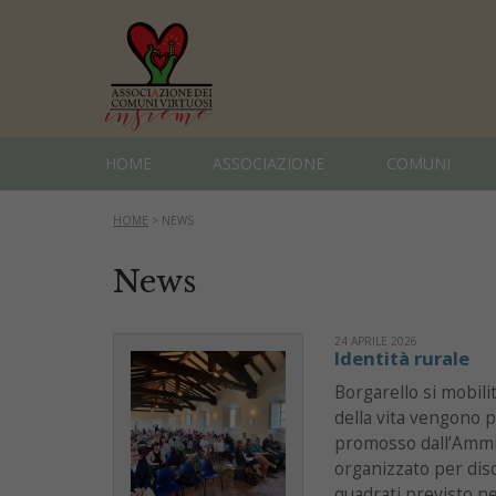
HOME
ASSOCIAZIONE
COMUNI
HOME
>
NEWS
News
24 APRILE 2026
Identità rurale
Borgarello si mobilit
della vita vengono p
promosso dall’Ammin
organizzato per dis
quadrati previsto ne