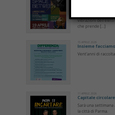
Domenica 19 aprile,
(PU) ospiterà un eve
un confine sottile, q
vibrazioni dell’ele
che prende […]
15 APRILE 2026
Insieme facciamo 
Vent'anni di raccolta
11 APRILE 2026
Capitale circolare
Sarà una settimana a
la città di Parma.