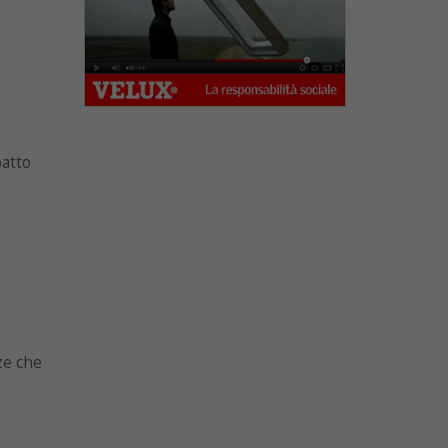
patto
ze che