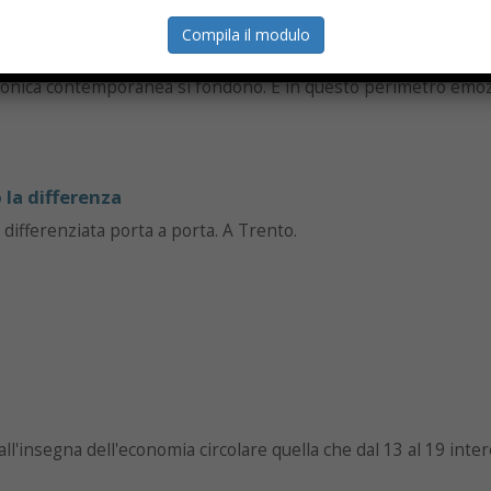
 il suggestivo scenario del Teatro Tiberini a San Lorenzo in 
Compila il modulo
nto unico dedicato alla musica di ricerca e all’innovazione sono
uasi invisibile, dove le pietre antiche di un teatro storico e le
ttronica contemporanea si fondono. È in questo perimetro emo
la differenza
 differenziata porta a porta. A Trento.
ll'insegna dell'economia circolare quella che dal 13 al 19 inte