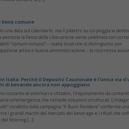
e bene comune
lo una data sul calendario, ma il pilastro su cui poggia la demo
 la penisola la Festa della Liberazione viene celebrata con corte
etti “comuni virtuosi” – realtà locali che si distinguono per
cipazione attiva e buona amministrazione – la ricorrenza assu
 in Italia: Perché il Deposito Cauzionale è l’unica via d’
chi di bevande ancora non appoggiano
 costante di volontari e cittadini, l’inquinamento da contenit
mane un’emergenza che richiede soluzioni strutturali. L’indagi
udit” condotta dalla campagna “A Buon Rendere” conferma un
 tra i grandi marchi del mercato del beverage e i rifiuti che sof
 del littering […]