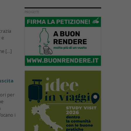
PROGETTI
crazia
i e
me […]
uscita
ori per
ne
a
focano i