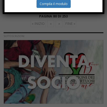
bicicletta, con un budget
Compila il modulo
iniziale di 500mln di euro.
PAGINA 80 DI 253
« INIZIO
«
»
FINE »
SOTTOSCRIZIONI