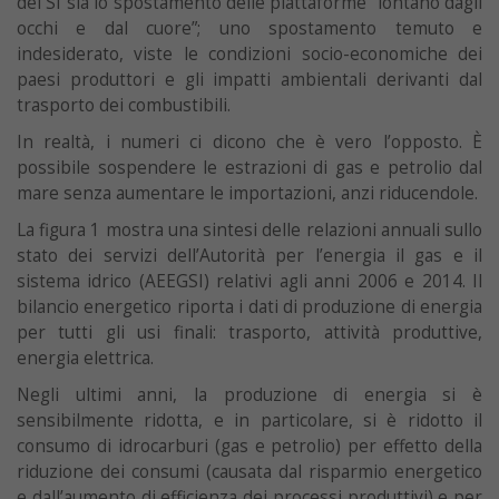
del SI sia lo spostamento delle piattaforme “lontano dagli
occhi e dal cuore”; uno spostamento temuto e
indesiderato, viste le condizioni socio-economiche dei
paesi produttori e gli impatti ambientali derivanti dal
trasporto dei combustibili.
In realtà, i numeri ci dicono che è vero l’opposto. È
possibile sospendere le estrazioni di gas e petrolio dal
mare senza aumentare le importazioni, anzi riducendole.
La figura 1 mostra una sintesi delle relazioni annuali sullo
stato dei servizi dell’Autorità per l’energia il gas e il
sistema idrico (AEEGSI) relativi agli anni 2006 e 2014. Il
bilancio energetico riporta i dati di produzione di energia
per tutti gli usi finali: trasporto, attività produttive,
energia elettrica.
Negli ultimi anni, la produzione di energia si è
sensibilmente ridotta, e in particolare, si è ridotto il
consumo di idrocarburi (gas e petrolio) per effetto della
riduzione dei consumi (causata dal risparmio energetico
e dall’aumento di efficienza dei processi produttivi) e per