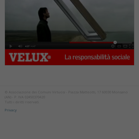
© Associazione dei Comuni Virtuosi - Piazza Matteotti, 17 60030 Monsano
(AN) - P. IVA 02450370420
Tutti i diritti riservati.
Privacy