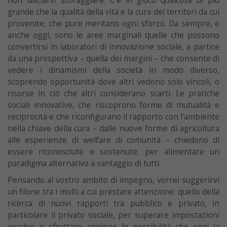
non lasciarvi scoraggiare. C’è in gioco qualcosa di più
grande che la qualità della vita e la cura dei territori da cui
provenite, che pure meritano ogni sforzo. Da sempre, e
anche oggi, sono le aree marginali quelle che possono
convertirsi in laboratori di innovazione sociale, a partire
da una prospettiva – quella dei margini – che consente di
vedere i dinamismi della società in modo diverso,
scoprendo opportunità dove altri vedono solo vincoli, o
risorse in ciò che altri considerano scarti. Le pratiche
sociali innovative, che riscoprono forme di mutualità e
reciprocità e che riconfigurano il rapporto con l’ambiente
nella chiave della cura – dalle nuove forme di agricoltura
alle esperienze di welfare di comunità – chiedono di
essere riconosciute e sostenute, per alimentare un
paradigma alternativo a vantaggio di tutti.
Pensando al vostro ambito di impegno, vorrei suggerirvi
un filone tra i molti a cui prestare attenzione: quello della
ricerca di nuovi rapporti tra pubblico e privato, in
particolare il privato sociale, per superare impostazioni
vecchie e sfruttare appieno le possibilità che oggi la