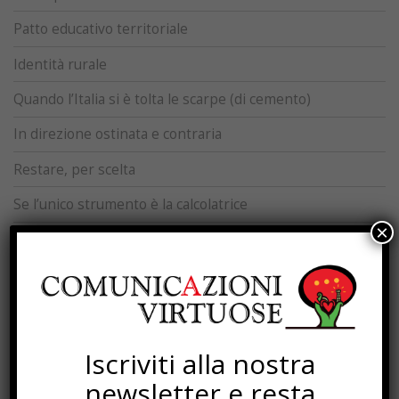
Patto educativo territoriale
Identità rurale
Quando l’Italia si è tolta le scarpe (di cemento)
In direzione ostinata e contraria
Restare, per scelta
Se l’unico strumento è la calcolatrice
×
La Legge che infrange se stessa
Lasciate stare i giganti
Il paese delle fiabe
Iscriviti alla nostra
SOTTOSCRIZIONI
newsletter e resta