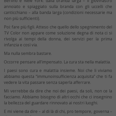
Berlino e New York: dalla branda larga – il giovinastro
annoiato e spiaggiato sulla branda con gli uccelli che
ca
nticchiano – alla banda larga (condizioni necessarie ma
non più sufficienti).
Poi: fare più figli. Atteso che quello dello spegnimento del
TV Color non appare come soluzione degna di nota ci si
rivolga ai tempi della donna, dei servizi per la prima
infanzia e così via.
Ma nulla sembra bastare.
Occorre pensare all’impensato. La cura sta nella malattia.
I paesi sono cura e malattia insieme. Noi che li viviamo
abbiamo questa “immunoinsufficienza acquisita” che ti fa
vedere la vita passare senza saperla afferrare.
Mi verrebbe da dire che noi dei paesi, da soli, non ce la
facciamo. Abbiamo bisogno di altri occhi che ci insegnino
la bellezza del guardare rinnovato ai nostri luoghi.
E mi viene da dire – al di là di chi, pro tempore, governa –