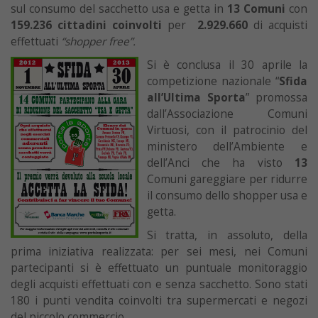
sul consumo del sacchetto usa e getta in
13 Comuni
con
159.236 cittadini coinvolti
per
2.929.660
di acquisti
effettuati
“shopper free”.
Si è conclusa il 30 aprile la
competizione nazionale “
Sfida
all’Ultima Sporta
” promossa
dall’Associazione Comuni
Virtuosi, con il patrocinio del
ministero dell’Ambiente e
dell’Anci che ha visto
13
Comuni gareggiare per ridurre
il consumo dello shopper usa e
getta.
Si tratta, in assoluto, della
prima iniziativa realizzata: per sei mesi, nei Comuni
partecipanti si è effettuato un puntuale monitoraggio
degli acquisti effettuati con e senza sacchetto. Sono stati
180 i punti vendita coinvolti tra supermercati e negozi
del piccolo commercio.