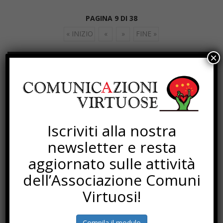
PAGINA 9 DI 38
« INIZIO
«
»
FINE »
×
SOTTOSCRIZIONI
Iscriviti alla nostra
newsletter e resta
aggiornato sulle attività
dell’Associazione Comuni
Virtuosi!
Compila il modulo