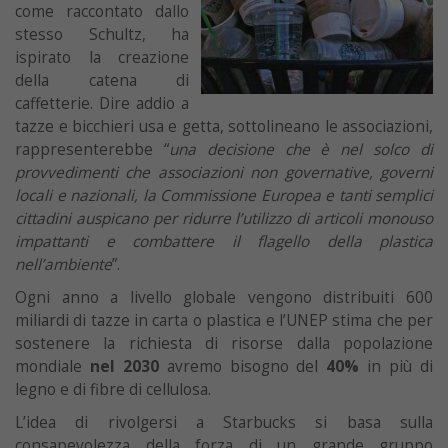
come raccontato dallo
stesso Schultz, ha
ispirato la creazione
della catena di
caffetterie. Dire addio a
tazze e bicchieri usa e getta, sottolineano le associazioni,
rappresenterebbe “
una decisione che è nel solco di
provvedimenti che associazioni non governative, governi
locali e nazionali, la Commissione Europea e tanti semplici
cittadini auspicano per ridurre l’utilizzo di articoli monouso
impattanti e combattere il flagello della plastica
nell’ambiente
”.
Ogni anno a livello globale vengono distribuiti 600
miliardi di tazze in carta o plastica e l’UNEP stima che per
sostenere la richiesta di risorse dalla popolazione
mondiale
nel 2030
avremo bisogno del
40%
in più di
legno e di fibre di cellulosa.
L’idea di rivolgersi a Starbucks si basa sulla
consapevolezza della forza di un grande gruppo