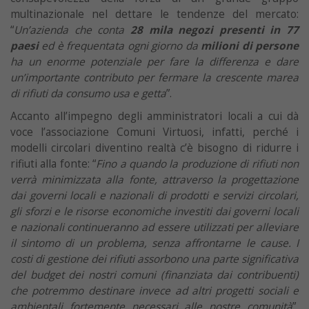
multinazionale nel dettare le tendenze del mercato:
“
Un’azienda che conta
28 mila negozi presenti in 77
paesi
ed è frequentata ogni giorno da
milioni di persone
ha un enorme potenziale per fare la differenza e dare
un’importante contributo per fermare la crescente marea
di rifiuti da consumo usa e getta
”.
Accanto all’impegno degli amministratori locali a cui dà
voce l’associazione Comuni Virtuosi, infatti, perché i
modelli circolari diventino realtà c’è bisogno di ridurre i
rifiuti alla fonte: “
Fino a quando la produzione di rifiuti non
verrà minimizzata alla fonte, attraverso la progettazione
dai governi locali e nazionali di prodotti e servizi circolari,
gli sforzi e le risorse economiche investiti dai governi locali
e nazionali continueranno ad essere utilizzati per alleviare
il sintomo di un problema, senza affrontarne le cause. I
costi di gestione dei rifiuti assorbono una parte significativa
del budget dei nostri comuni (finanziata dai contribuenti)
che potremmo destinare invece ad altri progetti sociali e
ambientali fortemente necessari alle nostre comunità
”,