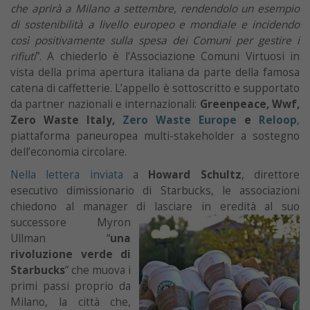
che aprirà a Milano a settembre, rendendolo un esempio
di sostenibilità a livello europeo e mondiale e incidendo
così positivamente sulla spesa dei Comuni per gestire i
rifiuti
”. A chiederlo è l’Associazione Comuni Virtuosi in
vista della prima apertura italiana da parte della famosa
catena di caffetterie. L’appello è sottoscritto e supportato
da partner nazionali e internazionali:
Greenpeace, Wwf,
Zero Waste Italy,
Zero Waste Europe
e
Reloop
,
piattaforma paneuropea multi-stakeholder a sostegno
dell’economia circolare.
Nella lettera inviata
a
Howard Schultz
, direttore
esecutivo dimissionario di Starbucks, le associazioni
chiedono al manager di lasciare in
eredità al suo
successore Myron
Ullman “
una
rivoluzione verde di
Starbucks
” che muova i
primi passi proprio da
Milano, la città che,