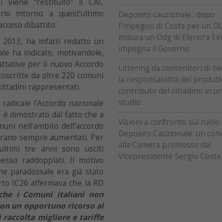
i viene “restituito” il CAC
rio intorno a quest’ultimo
Deposito cauzionale : dopo
acceso dibattito.
l’impegno di Costa per un DL
misura un Odg di Elenora Evi
 2013, ha infatti redatto un
impegna il Governo
uale ha indicato, motivandole,
attative per il nuovo Accordo
Littering da contenitori di b
oscritte da oltre 220 comuni
la responsabilità del produtto
cittadini rappresentati.
contributo del cittadino in u
studio
 radicale l’Accordo nazionale
– è dimostrato dal fatto che a
Visioni a confronto sul ruolo
muni nell’ambito dell’accordo
Deposito Cauzionale: un co
erano sempre aumentati. Per
alla Camera promosso dal
ultimi tre anni sono usciti
Vicepresidente Sergio Costa
esso raddoppiati. Il motivo
ne paradossale era già stato
orto IC26 affermava che la RD
che i Comuni italiani non
con un opportuno ricorso al
 raccolta migliore e tariffe