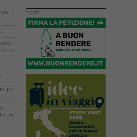
nale in
PROGETTI
za
ti: il
sta del
i
?
ica per
de
What we