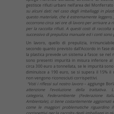
gestisce rifiuti urbani nell’area del Monferrat
su alcuni dati: nel caso degli imballaggi in plas
questo materiale, che è estremamente leggero, 
occorrono circa sei ore di lavoro per arrivare a 
per la raccolta rifiuti. A questi costi di raccolta
successivo di prepulizia manuale ed i conti sono p
Un lavoro, quello di prepulizia, irrinunciabile.
secondo quanto previsto dall’Accordo in fase di 
la plastica prevede un sistema a fasce: se nel 
sono presenti impurità in misura inferiore a
circa 300 euro a tonnellata, se le impurità sono
diminuisce a 190 euro, se si supera il 15% il 
non vengono riconosciuti corrispettivi.
“Visti i riflessi sul nostro lavoro
– aggiunge Borl
attenzione l’evoluzione della trattativa.
categoria, Federambiente (Federazione Itali
Ambientale), ci tiene costantemente aggiornati e
come le maggiori problematiche riguardino il
corrispettivi per la raccolta degli imballaggi in p