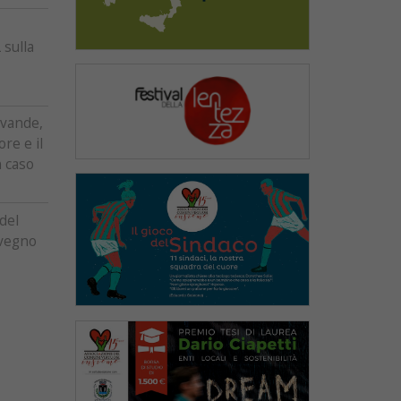
 sulla
evande,
re e il
n caso
 del
nvegno