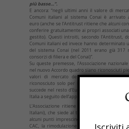
più basse…”.
E ancora: “negli ultimi anni il valore di mercat
Comuni italiani al sistema Conai è arrivato 
euro (anche se l’Antitrust ritiene che alcuni co
conferire gratuitamente ai propri associati un
gestito). Questi introiti, secondo l’Antitrust, 
Comuni italiani ed invece hanno determinato 
del sistema Conai (nel 2011 erano già 317 mi
consorzi di filiera e del Conai)”.
Su queste premesse, l’Associazione nazionale
nel nuovo Accordo quadro siano riconosciuti pie
valori di mercato dei materiali conferiti e
riconosciuto solo per rimborsare i costi di ra
succede nel resto d’Europa), o i maggiori oneri 
Italia a seguito dell’approvazione del Decreto L
L’Associazione ritiene inoltre che ANCI (l’A
Italiani), che siede al tavolo delle trattative
alcuni punti imprescindibili, come l’aumento dei
Iscrivit
CAC, la rimodulazione del CAC in relazione alla 