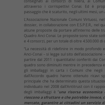
consegnati ai consorzi di filiera, ai Comun
attraverso i corrispettivi Conai. Ed è prop
passaggio che è scaturito, negli ultimi mesi, un 
L’Associazione Nazionale Comuni Virtuosi, nel
dossier, in collaborazione con E.S.P.E.R., nel q
alcune proposte da portare all’interno delle tr
Quadro Anci Conai. Le proposte sono state sott
e 4 consorzi, per un totale di oltre 4.500.000 di 
“La necessità di ridefinire in modo profondo e
Anci-Conai – si legge sul sito dell’associazione 
partire dal 2011 i quantitativi conferiti dai Co
quadro sono diminuiti mentre in precedenza 
gli imballaggi in carta i Comuni che negli 
dall’Accordo quadro hanno ottenuto ricavi sp
principale che ha determinato questa situazio
individuato nel 2008 dall’Antitrust con il rapp
degli imballaggi è “
una risorsa economica 
riescono a sfruttare e che potrebbe invece, 
mercato, garantire ai cittadini un servizio di