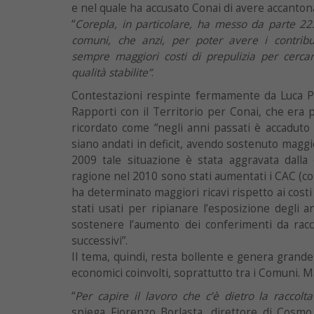
e nel quale ha accusato Conai di avere accantona
“
Corepla, in particolare, ha messo da parte 223 
comuni, che anzi, per poter avere i contribu
sempre maggiori costi di prepulizia per cercar
qualità stabilite”
.
Contestazioni respinte fermamente da Luca Pi
Rapporti con il Territorio per Conai, che era 
ricordato come “negli anni passati è accaduto c
siano andati in deficit, avendo sostenuto maggior
2009 tale situazione è stata aggravata dalla
ragione nel 2010 sono stati aumentati i CAC (co
ha determinato maggiori ricavi rispetto ai costi
stati usati per ripianare l’esposizione degli 
sostenere l’aumento dei conferimenti da racco
successivi”.
Il tema, quindi, resta bollente e genera grande 
economici coinvolti, soprattutto tra i Comuni. M
“
Per capire il lavoro che c’è dietro la raccolta
spiega Fiorenzo Borlasta, direttore di Cosmo 