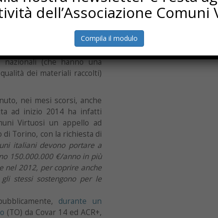
ttività dell’Associazione Comuni V
e ha infine ribadito più volte
nessun accordo che premi
Compila il modulo
ll’incenerimento rispetto al
economicamente le gestioni
 e nazionali (che hanno una
alità dei materiali raccolti)
nuto, nei mesi scorsi, anche
tta ad inizio 2014 ha infatti
muni Virtuosi un appello ad
di Torino, con la richiesta di
uni italiani devono portare a
eno 150.000.000 €/anno in più
e nel 2012, per coprire anche
 gli stessi sostengono per le
ubblicamente,
durante un
co
(TO) da Covar 14 ed ACR+,