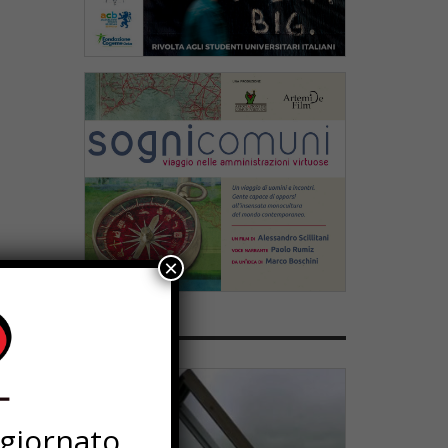
×
PARTNERS
ggiornato