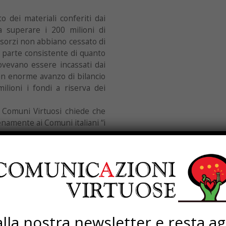
o dei materiali conferiti dai
a superare i 200 milioni di
nsorzi non abbiano cessato di
a parte consistente di quanto
dovevano essere incassati dai
un enorme avanzo di bilancio
lioni i fondi a riserva dei
 Comuni Virtuosi chiede che
namente ai Comuni italiani “i
 che il corrispettivo venga
ccolta degli imballaggi (come
di raccolta come stabilito in
egislativo 152/2006”.
ssociazione Nazionale Comuni
, debba assumere posizione su
 corrispettivi, l’aumento del
i alla nostra newsletter e resta a
effettiva riciclabilità degli