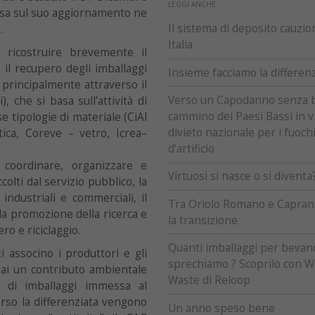
LEGGI ANCHE
esa sul suo aggiornamento ne
Il sistema di deposito cauzio
.
Italia
 ricostruire brevemente il
il recupero degli imballaggi
Insieme facciamo la differen
 principalmente attraverso il
Verso un Capodanno senza bot
 che si basa sull’attività di
cammino dei Paesi Bassi in vi
e tipologie di materiale (CiAl
divieto nazionale per i fuoch
tica, Coreve – vetro, Icrea–
d’artificio
 coordinare, organizzare e
Virtuosi si nasce o si diventa
ccolti dal servizio pubblico, la
 industriali e commerciali, il
Tra Oriolo Romano e Capran
, la promozione della ricerca e
la transizione
ro e riciclaggio.
Quanti imballaggi per bevan
 associno i produttori e gli
sprechiamo ? Scoprilo con 
onai un contributo ambientale
Waste di Reloop
 di imballaggi immessa al
erso la differenziata vengono
Un anno speso bene