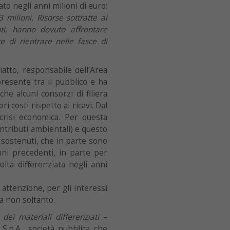
to negli anni milioni di euro:
milioni. Risorse sottratte ai
ti, hanno dovuto affrontare
e di rientrare nelle fasce di
atto, responsabile dell’Area
presente tra il pubblico e ha
he alcuni consorzi di filiera
i costi rispetto ai ricavi. Dal
 crisi economica. Per questa
ntributi ambientali) e questo
 sostenuti, che in parte sono
anni precedenti, in parte per
lta differenziata negli anni
attenzione, per gli interessi
a non soltanto.
 dei materiali differenziati
–
S.p.A., società pubblica che