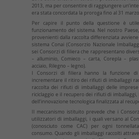
2013, ma per consentire di raggiungere un’int
era stata concordata la proroga fino al 31 marzo
Per capire il punto della questione è utile
funzionamento del sistema. Nel nostro Paese, 
provenienti dalla raccolta differenziata avviene
sistema Conai (Consorzio Nazionale Imballaggi),
sei Consorzi di filiera che rappresentano divers
– alluminio, Comieco – carta, Corepla – plas
acciaio, Rilegno – legno).
I Consorzi di filiera hanno la funzione di
incrementare il ritiro dei rifiuti di imballaggi ra
raccolta dei rifiuti di imballaggi delle imprese
riciclaggio e il recupero dei rifiuti di imballaggi
dell’innovazione tecnologica finalizzata al recupe
Il meccanismo istituito prevede che i Consorzi
utilizzatori di imballaggi, i quali versano al C
(conosciuto come CAC) per ogni tonnellata
consumo. Quando gli imballaggi raccolti attrav