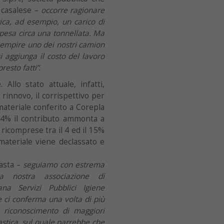
o casalese –
occorre ragionare
tica, ad esempio, un carico di
pesa circa una tonnellata. Ma
riempire uno dei nostri camion
 si aggiunga il costo del lavoro
resto fatti”
.
 Allo stato attuale, infatti,
rinnovo, il corrispettivo per
materiale conferito a Corepla
l 4% il contributo ammonta a
 ricomprese tra il 4 ed il 15%
materiale viene declassato e
asta –
seguiamo con estrema
 La nostra associazione di
ana Servizi Pubblici Igiene
 ci conferma una volta di più
 riconoscimento di maggiori
lastica, sul quale parrebbe che