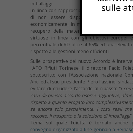
imballaggi.
sulle a
In linea con l’approccio adottato, l’Associazion
di non essere disponibile ad avvallare 
economicamente, in misura maggiore, l’avvio a
recupero della materia, né che penalizzi 
virtuose in linea con gli obiettivi europei
percentuale di RD oltre al 65% ed una elevata qu
rispetto alle gestioni meno efficienti.
Sulle prospettive del nuovo Accordo è interve
l’ATO Rifiuti Torinese: il direttore Paolo Foie
sottoscritto con l’Associazione nazionale Co
Anci ed al suo presidente Piero Fassino, sindaco 
evitare di chiudere l’accordo al ribasso: “
I com
casa da questo accordo risorse aggiuntive, alm
rispetto a quanto erogato loro complessivament
se ancora solo parzialmente, i costi reali che
raccolte, il trasporto e la selezione di imballaggi
”.
Tema sul quale Foietta è tornato anche p
convegno organizzato a fine gennaio a Beinas