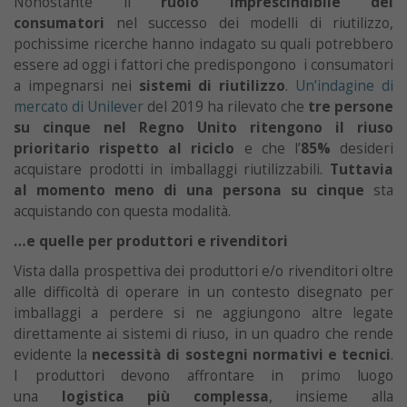
Nonostante il
ruolo imprescindibile dei
consumatori
nel successo dei modelli di riutilizzo,
pochissime ricerche hanno indagato su quali potrebbero
essere ad oggi i fattori che predispongono i consumatori
a impegnarsi nei
sistemi di riutilizzo
.
Un’indagine di
mercato di Unilever
del 2019 ha rilevato che
tre persone
su cinque nel Regno Unito ritengono il riuso
prioritario rispetto al riciclo
e che l’
85%
desideri
acquistare prodotti in imballaggi riutilizzabili.
Tuttavia
al momento meno di una persona su cinque
sta
acquistando con questa modalità.
…e quelle per produttori e rivenditori
Vista dalla prospettiva dei produttori e/o rivenditori oltre
alle difficoltà di operare in un contesto disegnato per
imballaggi a perdere si ne aggiungono altre legate
direttamente ai sistemi di riuso, in un quadro che rende
evidente la
necessità di sostegni normativi e tecnici
.
I produttori devono affrontare in primo luogo
una
logistica più complessa
, insieme alla