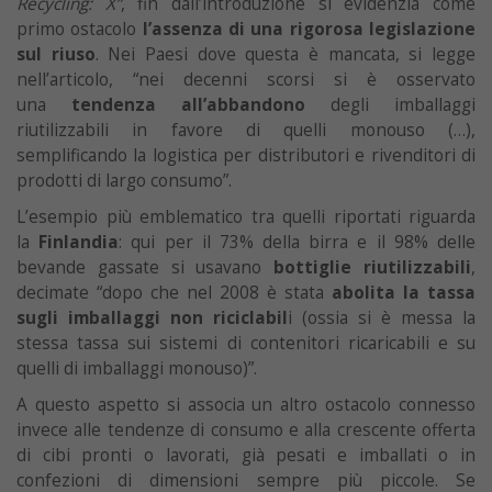
Recycling: X”
, fin dall’introduzione si evidenzia come
primo ostacolo
l’assenza di una rigorosa legislazione
sul riuso
. Nei Paesi dove questa è mancata, si legge
nell’articolo, “nei decenni scorsi si è osservato
una
tendenza all’abbandono
degli imballaggi
riutilizzabili in favore di quelli monouso (…),
semplificando la logistica per distributori e rivenditori di
prodotti di largo consumo”.
L’esempio più emblematico tra quelli riportati riguarda
la
Finlandia
: qui per il 73% della birra e il 98% delle
bevande gassate si usavano
bottiglie riutilizzabili
,
decimate “dopo che nel 2008 è stata
abolita la tassa
sugli imballaggi non riciclabil
i (ossia si è messa la
stessa tassa sui sistemi di contenitori ricaricabili e su
quelli di imballaggi monouso)”.
A questo aspetto si associa un altro ostacolo connesso
invece alle tendenze di consumo e alla crescente offerta
di cibi pronti o lavorati, già pesati e imballati o in
confezioni di dimensioni sempre più piccole. Se