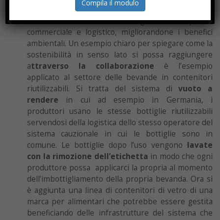
Compila il modulo
un’economia di scala permette a questi modelli di
business di funzionare al meglio sotto il profilo
commerciale e logistico, migliorandone i benefici
ambientali. Un esempio chiaro per spiegare come la
sostenibilità in senso lato si possa raggiungere
a
ttraverso la collaborazione
è l’esempio
applicato al settore delle bevande in contenitori
riutilizzabili. Si tratta del sistema di
vuoto a
rendere
in cui ad esempio in Germania, i
produttori usano le stesse bottiglie riutilizzabili
servendosi della logistica dello stesso operatore del
sistema cauzionale in cui le bottiglie sono in
comune. Le bottiglie dopo l’uso vengono
lavate
con la rimozione dell’etichetta
in modo che ogni
produttore possa applicarci la propria al momento
dell’imbottigliamento della propria bevanda. Ora si
è aggiunta una linea di contenitori di vetro di una
marca per alimentari che potrebbe essere gestita
beneficiando delle infrastrutture del sistema che