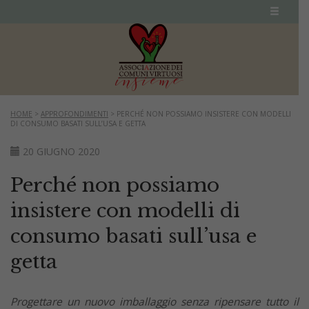
HOME
>
APPROFONDIMENTI
>
PERCHÉ NON POSSIAMO INSISTERE CON MODELLI
DI CONSUMO BASATI SULL’USA E GETTA
20 GIUGNO 2020
Perché non possiamo
insistere con modelli di
consumo basati sull’usa e
getta
Progettare un nuovo imballaggio senza ripensare tutto il