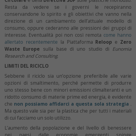
Circolare
e della
Direttiva SUP
sulle plastiche monouso.
Resta da vedere se i governi le recepiranno
conservandone lo spirito e gli obiettivi che vanno nella
direzione di un cambiamento dell’attuale modello di
consumo, oppure cederanno alle pressioni dei gruppi di
interesse. Eventualità poi non così remota
come hanno
allertato recentemente
la Piattaforma
Reloop
e
Zero
Waste Europe
sulla base di uno studio di
Eunomia
Research and Consulting
.
LIMITI DEL RICICLO
Sebbene il riciclo sia un’opzione preferibile alle varie
opzioni di smaltimento, perché permette di produrre
uno stesso bene con minori emissioni climalteranti e un
ridotto consumo di materie prime ed energia, è evidente
che
non possiamo affidarci a questa sola strategia
.
Ma questo vale sia per la plastica che per tutti i materiali
di cui facciamo un solo utilizzo.
L’aumento della popolazione e del livello di benessere
nei paesi dalle economie emergenti spinge