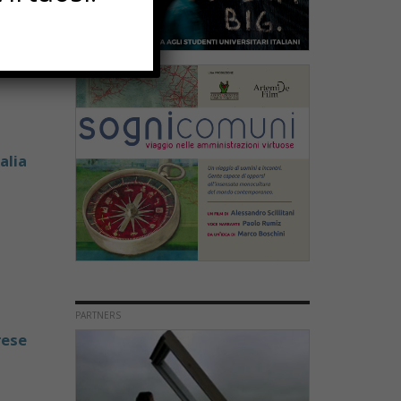
alia
PARTNERS
rese