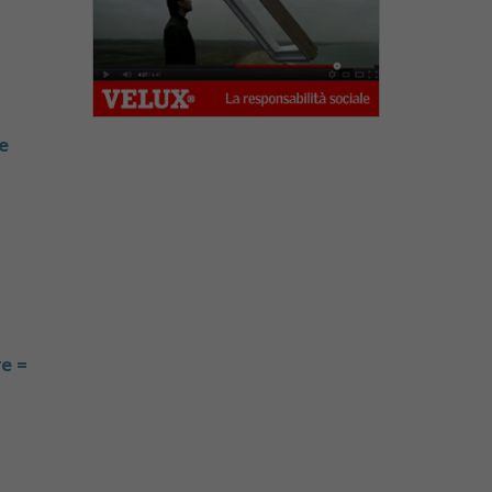
e
e =