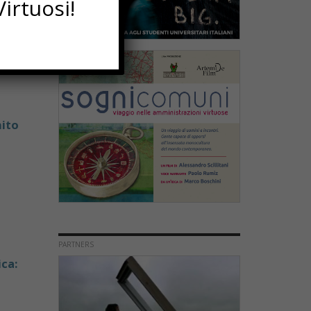
irtuosi!
nito
PARTNERS
ica: