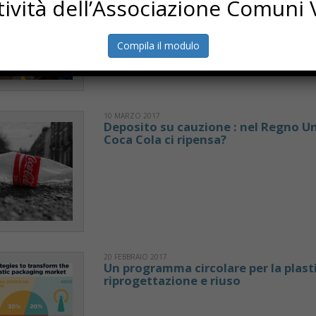
ttività dell’Associazione Comuni V
Compila il modulo
10 MARZO 2017
Deposito su cauzione : nel Regno U
Coca Cola ci ripensa?
20 FEBBRAIO 2017
Un programma circolare per la plast
riprogettazione e riuso