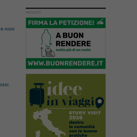
PROGETTI
, e non
uso: