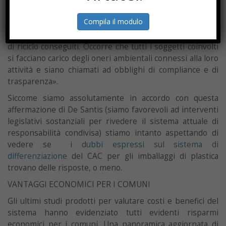
di fine vita e nuova vita degli imballaggi»
.
Secondo il presidente del Conai, Roberto De Santis,
Compila il modulo
occorre evitare «interventi legislativi parziali che
potrebbero mettere a repentaglio gli importanti risultati
di riciclo conseguiti. Occorre che tutti i soggetti coinvolti
si facciano carico degli oneri ambientali connessi alla loro
attività e siano chiamati ad obblighi di compliance e di
trasparenza».
Siccome siamo assolutamente in accordo con questa
affermazione di De Santis (siamo favorevoli ad interventi
legislativi sostanziali per rivedere il sistema attuale di
responsabilità condivisa) stiamo intanto aspettando di
vedere se i
dubbi espressi sul sistema di
differenziazione
del CAC per gli imballaggi di plastica
trovano delle risposte, o meno.
VANTAGGI ECONOMICI PER I COMUNI
Gli ultimi studi prodotti per valutare costi e benefici del
sistema hanno evidenziato tutti evidenti risparmi
economici per i comuni. Una panoramica aggiornata di