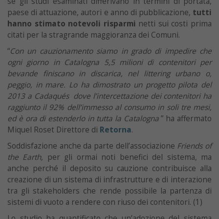
se gli studi esaminati differivano in termini di portata,
paese di attuazione, autori e anno di pubblicazione,
tutti
hanno stimato notevoli risparmi
netti sui costi prima
citati per la stragrande maggioranza dei Comuni.
“
Con un cauzionamento siamo in grado di impedire che
ogni giorno in Catalogna 5,5 milioni di contenitori per
bevande finiscano in discarica, nel littering urbano o,
peggio, in mare. Lo ha dimostrato un progetto pilota del
2013 a Cadaqués dove l’intercettazione dei contenitori ha
raggiunto il 92% dell’immesso al consumo in soli tre mesi,
ed è ora di estenderlo in tutta la Catalogna
” ha affermato
Miquel Roset Direttore di
Retorna
.
Soddisfazione anche da parte dell’associazione
Friends of
the Earth,
per gli ormai noti benefici del sistema, ma
anche perché il deposito su cauzione contribuisce alla
creazione di un sistema di infrastrutture e di interazione
tra gli stakeholders che rende possibile la partenza di
sistemi di vuoto a rendere con riuso dei contenitori. (1)
Lo studio ha quantificato che un’adozione del sistema