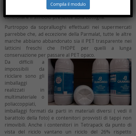
consumo tra selezione e riciclo. Per capire se si tratta di
Compila il modulo
una bottiglia in PET o HDPE (polietilene ad alta densità)
controllare il simbolo presente sulla bottiglia.
Purtroppo da sopralluoghi effettuati nei supermercati
parrebbe che, ad eccezione della Parmalat, tutte le altre
marche abbiano abbandonato sia il PET trasparente nei
latticini freschi che l’HDPE per quelli a lunga
conservazione per passare al PET opaco.
Da difficili a
impossibili da
riciclare sono gli
imballaggi
realizzati in
multimateriale o
poliaccoppiati,
imballaggi formati da parti in materiali diversi ( vedi il
barattolo della foto) e contenitori provvisti di tappi non
rimovibili. Anche i contenitori in Tetrapack da punto di
vista del riciclo vantano un riciclo del 26% rispetto