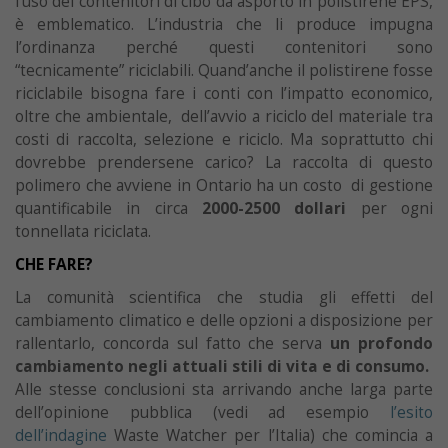
l’uso dei contenitori di cibo da asporto in polistirene EPS,
è emblematico. L’industria che li produce impugna
l’ordinanza perché questi contenitori sono
“tecnicamente” riciclabili. Quand’anche il polistirene fosse
riciclabile bisogna fare i conti con l’impatto economico,
oltre che ambientale, dell’avvio a riciclo del materiale tra
costi di raccolta, selezione e riciclo. Ma soprattutto chi
dovrebbe prendersene carico? La raccolta di questo
polimero che avviene in Ontario ha un costo di gestione
quantificabile in circa
2000-2500 dollari
per ogni
tonnellata riciclata.
CHE FARE?
La comunità scientifica che studia gli effetti del
cambiamento climatico e delle opzioni a disposizione per
rallentarlo, concorda sul fatto che serva
un profondo
cambiamento negli attuali stili di vita e di consumo.
Alle stesse conclusioni sta arrivando anche larga parte
dell’opinione pubblica (vedi ad esempio
l’esito
dell’indagine
Waste Watcher per l’Italia) che comincia a