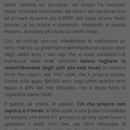
molto radicata sul territorio: nel tempo ha costituito
molte strutture intermedie, dal centro alla periferia, fino
ad arrivare ad avere più di 8000 sedi locali, alcune molto
piccole. Le ha tenute e sostenuto, ritenendo in questa
maniera, di essere più vicino al cliente finale.
Ora, mi confido con voi, chiedendovi di mantenere un
certo riserbo. La governance dell’impresa la capisco poco
negli ultimi anni. I vari capi che si sono succeduti (c’è
trambusto nella sede centrale)
hanno tagliato la
redistribuzione degli utili alle sedi locali
in maniera
forte. Per capirci, alla “mia” sede, che è proprio piccola,
hanno tolto quasi 400.000 euro negli ultimi quattro anni
(quasi il 20% del mio fatturato, che è quasi tutto di
stipendi e spese fisse).
E questo, se volete, lo capisco.
Ciò che proprio non
capisco è il modo
: la ditta vuole, è una prassi consolidata
da sempre, che entro il 1 gennaio io gli dica come faccio a
spendere i soldi. Solo che, per farvi l’esempio di