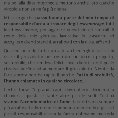
ma poi alla ditta intermedia mettono anche loro qualche
vincolo e non se ne fa più niente.
Mi accorgo che
passo buona parte del mio tempo di
responsabile d’area a trovare degli
escamotage
, tutti
leciti ovviamente, per aggirare questi vincoli centrali. Il
resto delle mie giornate lavorative lo trascorro ad
accogliere clienti stanchi, arrabbiati con la ditta, affranti.
Qualche periodo fa ho provato a chiedergli di lasciarmi
usare il gruzzoletto per costruire un piccolo progetto,
sostenibile, che rendeva felici i miei clienti, con il quale
riuscivo perfino ad aumentare il gruzzoletto. Niente da
fare, ancora non ho capito il perché.
Patto di stabilità,
l’hanno chiamato in qualche circolare
…
Certo, forse “i grandi capi” dovrebbero decidersi a
chiuderla, questa e tante altre piccole sedi. Così
ci
stanno facendo morire di fame
, i clienti sono sempre
più arrabbiati e loro non rispondono, mentre io e gli altri
piccoli responsabili d’area la faccia dobbiamo metterla