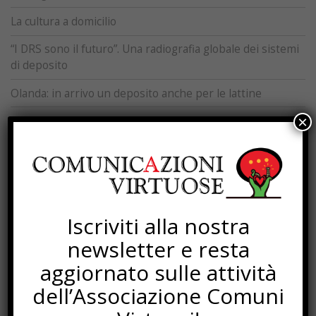
La cultura a domicilio
“I DRS sono il futuro”. Una radiografia globale dei sistemi
di deposito
Olanda: in arrivo un deposito anche per le lattine
×
Quando e come la plastica si ricicla te lo dice RecyClass
SOTTOSCRIZIONI
Iscriviti alla nostra
newsletter e resta
aggiornato sulle attività
dell’Associazione Comuni