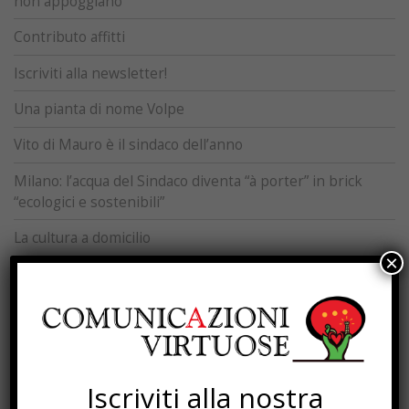
non appoggiano
Contributo affitti
Iscriviti alla newsletter!
Una pianta di nome Volpe
Vito di Mauro è il sindaco dell’anno
Milano: l’acqua del Sindaco diventa “à porter” in brick
“ecologici e sostenibili”
La cultura a domicilio
×
“I DRS sono il futuro”. Una radiografia globale dei sistemi
di deposito
Olanda: in arrivo un deposito anche per le lattine
Quando e come la plastica si ricicla te lo dice RecyClass
Iscriviti alla nostra