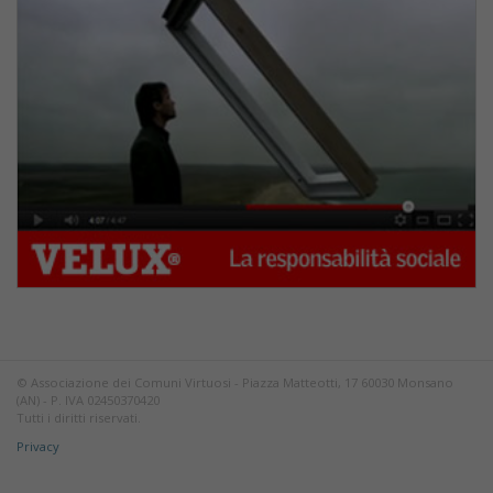
© Associazione dei Comuni Virtuosi - Piazza Matteotti, 17 60030 Monsano
(AN) - P. IVA 02450370420
Tutti i diritti riservati.
Privacy