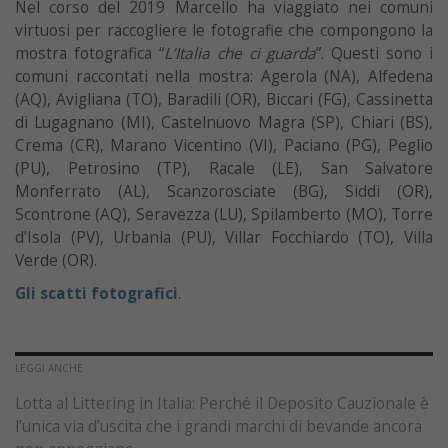
Nel corso del 2019 Marcello ha viaggiato nei comuni
virtuosi per raccogliere le fotografie che compongono la
mostra fotografica “
L’Italia che ci guarda
”. Questi sono i
comuni raccontati nella mostra: Agerola (NA), Alfedena
(AQ), Avigliana (TO), Baradili (OR), Biccari (FG), Cassinetta
di Lugagnano (MI), Castelnuovo Magra (SP), Chiari (BS),
Crema (CR), Marano Vicentino (VI), Paciano (PG), Peglio
(PU), Petrosino (TP), Racale (LE), San Salvatore
Monferrato (AL), Scanzorosciate (BG), Siddi (OR),
Scontrone (AQ), Seravezza (LU), Spilamberto (MO), Torre
d’Isola (PV), Urbania (PU), Villar Focchiardo (TO), Villa
Verde (OR).
Gli scatti fotografici
.
LEGGI ANCHE
Lotta al Littering in Italia: Perché il Deposito Cauzionale è
l’unica via d’uscita che i grandi marchi di bevande ancora