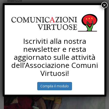
Indirizzo
×
Via Cavour, 9
Provincia
PR
CAP
43052
Iscriviti alla nostra
Referente
Cristian Stocchi, sindaco
newsletter e resta
Telefono
aggiornato sulle attività
0521313711
dell’Associazione Comuni
Sito web
http://www.comune.colorno.pr.it
Virtuosi!
Email
Compila il modulo
SOTTOSCRIZIONI