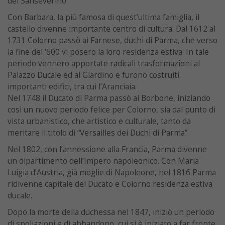
dei Sanseverino.
Con Barbara, la più famosa di quest’ultima famiglia, il
castello divenne importante centro di cultura. Dal 1612 al
1731 Colorno passò ai Farnese, duchi di Parma, che verso
la fine del ‘600 vi posero la loro residenza estiva. In tale
periodo vennero apportate radicali trasformazioni al
Palazzo Ducale ed al Giardino e furono costruiti
importanti edifici, tra cui l’Aranciaia.
Nel 1748 il Ducato di Parma passò ai Borbone, iniziando
così un nuovo periodo felice per Colorno, sia dal punto di
vista urbanistico, che artistico e culturale, tanto da
meritare il titolo di “Versailles dei Duchi di Parma”.
Nel 1802, con l’annessione alla Francia, Parma divenne
un dipartimento dell’Impero napoleonico. Con Maria
Luigia d’Austria, già moglie di Napoleone, nel 1816 Parma
ridivenne capitale del Ducato e Colorno residenza estiva
ducale.
Dopo la morte della duchessa nel 1847, iniziò un periodo
di spoliazioni e di abbandono, cui si è iniziato a far fronte