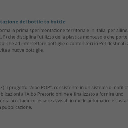
tazione del bottle to bottle
ma la prima sperimentazione territoriale in Italia, per allinea
UP) che disciplina l’utilizzo della plastica monouso e che porte
liche ad intercettare bottiglie e contenitori in Pet destinati 
ita a nuove bottiglie.
Z) il progetto "Albo POP", consistente in un sistema di notific
licazioni all'Albo Pretorio online e finalizzato a fornire uno
ta ai cittadini di essere avvisati in modo automatico e costan
a pubblicazione.