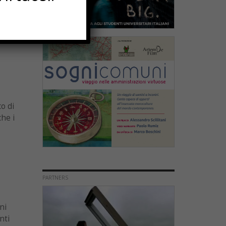
lcune
”.
co di
che i
PARTNERS
ni
nti