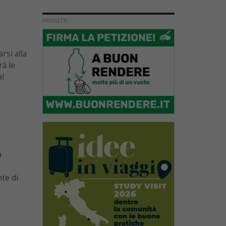
PROGETTI
rsi alla
rà le
al
a
te di