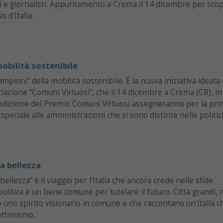
si e giornalisti. Appuntamento a Crema il 14 dicembre per sco
o d'Italia.
mobilità sostenibile
“campioni” della mobilità sostenibile. È la nuova iniziativa ideata
iazione “Comuni Virtuosi”, che il 14 dicembre a Crema (CR), in
 edizione del Premio Comuni Virtuosi assegneranno per la pri
peciale alle amministrazioni che si sono distinte nelle politic
.
la bellezza
bellezza” è il viaggio per l’Italia che ancora crede nelle sfide
a politica è un bene comune per tutelare il futuro. Città grandi,
o uno spirito visionario in comune e che raccontano un’Italia 
ottimismo.