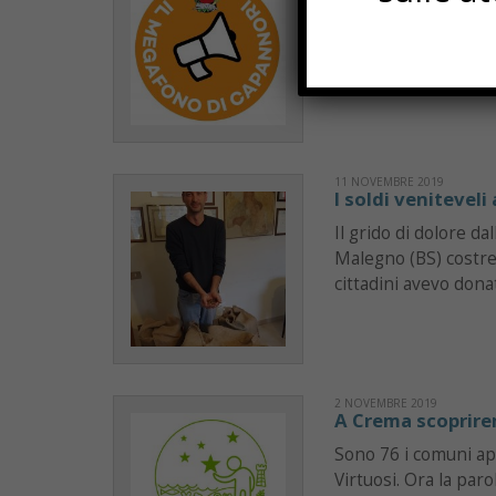
L’apertura di un ban
partenza di un nuovo
delle notizie e info
ricevere direttamen
11 NOVEMBRE 2019
I soldi veniteveli
Il grido di dolore da
Malegno (BS) costret
cittadini avevo dona
2 NOVEMBRE 2019
A Crema scoprirem
Sono 76 i comuni ap
Virtuosi. Ora la par