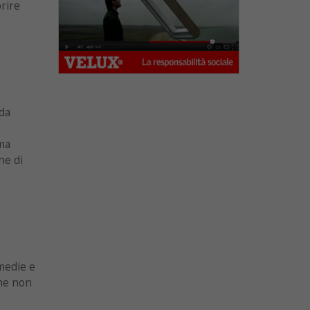
prire
 da
ma
he di
 medie e
che non