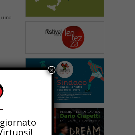
di uno
×
si
escita
ggiornato
irtuosi!