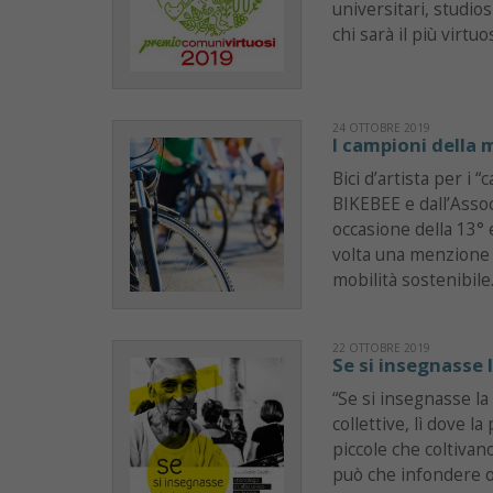
universitari, studio
chi sarà il più virtuos
24 OTTOBRE 2019
I campioni della 
Bici d’artista per i 
BIKEBEE e dall’Assoc
occasione della 13°
volta una menzione s
mobilità sostenibile
22 OTTOBRE 2019
Se si insegnasse 
“Se si insegnasse la 
collettive, lì dove l
piccole che coltivan
può che infondere 