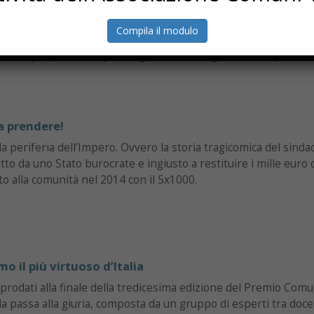
do per ottenere un contributo, l’indizione di un concorso, la
 servizio, l’avvio di una serie di assemblee pubbliche. Sono a
Compila il modulo
rmazioni “utili” che i cittadini di Capannori (LU) adesso possono
te sul proprio smartphone grazie a “Il Megafono di Capannori
 a prendere!
lla periferia dell’Impero. Ovvero la storia tragicomica del sinda
to da uno Stato burocrate e ingiusto a restituire i mille euro 
to alla comunità nel 2014 con il 5x1000.
o il più virtuoso d’Italia
prodati alla finale della tredicesima edizione del Premio Comu
ola passa alla giuria, composta da un gruppo di esperti tra doce