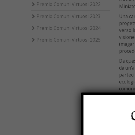
Premio Comuni Virtuosi 2022
Miniato
Una car
Premio Comuni Virtuosi 2023
progett
Premio Comuni Virtuosi 2024
verso l
visione
Premio Comuni Virtuosi 2025
(magari
procede
Da ques
da un’a
parteci
ecologi
comune 
per que
dimostr
Nella c
Avigli
con pro
territo