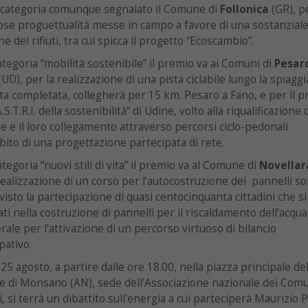
 categoria comunque segnalato il Comune di
Follonica
(GR), pe
e proguettualità messe in campo a favore di una sostanzial
ne dei rifiuti, tra cui spicca il progetto “Ecoscambio”.
ategoria “mobilità sostenibile” il premio va ai Comuni di
Pesar
UD), per la realizzazione di una pista ciclabile lungo la spiaggi
ta completata, collegherà per 15 km. Pesaro a Fano, e per il p
.A.S.T.R.I. della sostenibilità” di Udine, volto alla riqualificazione 
ne e il loro collegamento attraverso percorsi ciclo-pedonali
bito di una progettazione partecipata di rete.
ategoria “nuovi stili di vita” il premio va al Comune di
Novellar
realizzazione di un corso per l’autocostruzione dei pannelli sol
visto la partecipazione di quasi centocinquanta cittadini che s
ti nella costruzione di pannelli per il riscaldamento dell’acqua
rale per l’attivazione di un percorso virtuoso di bilancio
pativo.
25 agosto, a partire dalle ore 18.00, nella piazza principale de
 di Monsano (AN), sede dell’Associazione nazionale dei Com
i, si terrà un dibattito sull’energia a cui parteciperà Maurizio 