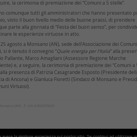
guire, la cerimonia di premiazione dei “Comuni a 5 stelle”.
mo comunque tutti gli amministratori che hanno presentato p
io, visto il buon livello medio delle buone prassi, di prendere
e parte alla giornata di “Festa del buon senso”, per condivid
nare le esperienze virtuose in atto.
25 agosto a Monsano (AN), sede dell’Associazione dei Comun
i, si è tenuto il convegno “
Quale energia per l’Italia
” alla prese
io Pallante, Marco Amagliani (Assessore Regione Marche
iente) e, a seguire, la cerimonia di premiazione dei “Comuni a 
, alla presenza di Patrizia Casagrande Esposto (Presidente dell
ia di Ancona) e Gianluca Fioretti (Sindaco di Monsano e Presi
uni Virtuosi).
Monsano (AN) - P. IVA 02450370420
a avere la migliore esperienza sul nostro sito. Se continui ad utilizzare 