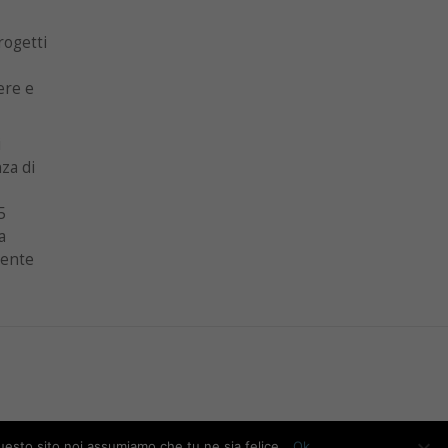
rogetti
ere e
i
nza di
5
a
dente
questo sito noi assumiamo che tu ne sia felice.
Ok