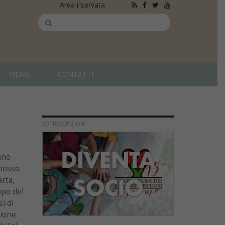
Area riservata
NEWS
CONTATTI
SOTTOSCRIZIONI
nno
omosso
arta,
opo del
i di
tione