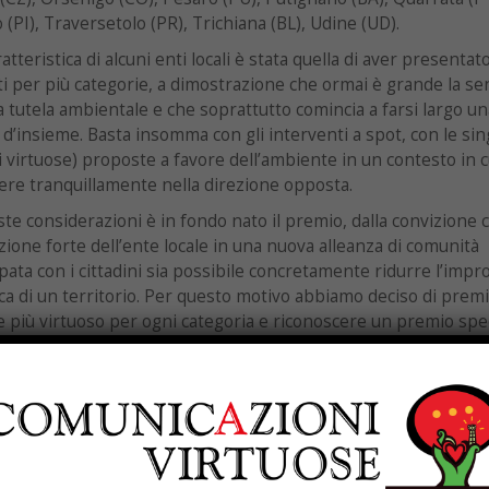
 (PI), Traversetolo (PR), Trichiana (BL), Udine (UD).
atteristica di alcuni enti locali è stata quella di aver presentat
i per più categorie, a dimostrazione che ormai è grande la sen
a tutela ambientale e che soprattutto comincia a farsi largo un
 d’insieme. Basta insomma con gli interventi a spot, con le sin
 virtuose) proposte a favore dell’ambiente in un contesto in c
re tranquillamente nella direzione opposta.
te considerazioni è in fondo nato il premio, dalla convizione 
zione forte dell’ente locale in una nuova alleanza di comunità
pata con i cittadini sia possibile concretamente ridurre l’impr
ca di un territorio. Per questo motivo abbiamo deciso di premia
più virtuoso per ogni categoria e riconoscere un premio spe
ll’ente locale che, presentando progetti in tutte e 5 le “stelle”
ando sul campo di meritarsi il titolo di vincitore del premio.
ategoria “speciale” il premio va ai Comuni di
Mezzago
(MI) e
ana
(TO), gli enti locali che più di tutti stanno lavorando a 360 
gettualità innovative e concrete rispetto ad una gestione del
rio partecipata e attenta, ad una significativa diminuzione