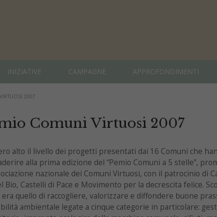
INIZIATIVE
CAMPAGNE
APPROFONDIMENTI
VIRTUOSI 2007
mio Comuni Virtuosi 2007
ero alto il livello dei progetti presentati dai 16 Comuni che ha
aderire alla prima edizione del “Pemio Comuni a 5 stelle”, pr
sociazione nazionale dei Comuni Virtuosi, con il patrocinio di C
el Bio, Castelli di Pace e Movimento per la decrescita felice. Sc
era quello di raccogliere, valorizzare e diffondere buone prass
bilità ambientale legate a cinque categorie in particolare: ges