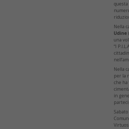
questa
numeros
riduzio
Nella c
Udine
(
una vol
“I P.I.L
cittadi
nell’am
Nella c
per la 
che ha 
cimenta
in gene
parteci
Sabato 
Comune
Virtuos