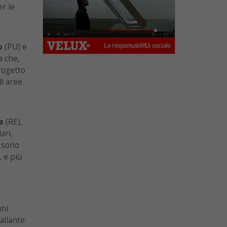
r le
e
o
(PU) e
a che,
rogetto
di aree
a
(RE),
ari,
i sono
, e più
l
uni
Pallante