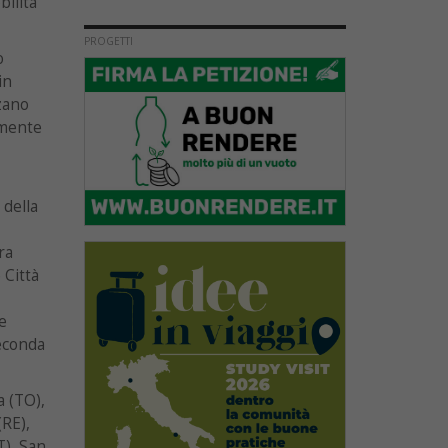
bilità
PROGETTI
o
in
zano
amente
 della
ra
 Città
e
seconda
a (TO),
(RE),
T), San