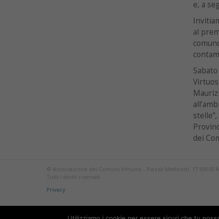
e, a se
Invitia
al prem
comunqu
contami
Sabato 
Virtuos
Mauriz
all’amb
stelle”
Provinc
dei Com
© Associazione dei Comuni Virtuosi - Piazza Matteotti, 17 60030 
Tutti i diritti riservati.
Privacy
Utilizziamo i cookie per essere sicuri che tu poss