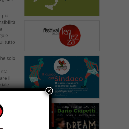
o più
sibilità
a
gole
ui tutto
che solo
onta
re il
ciale
×
, sta
gradi