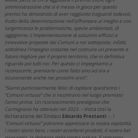
amministrazione che si è messa in gioco per questo
premio ha dimostrato di aver raggiunto traguardi lodevoli,
frutto della determinazione nell’affrontare al meglio e con
lungimiranza le problematiche, specie ambientali, di
oggigiorno. L’implementazione di soluzioni efficaci e
innovative proposte dai Comuni a noi sottoposte, infatti,
sottolinea l’impegno costante nel costruire un presente e
futuro migliore per il proprio territorio, che in definitiva
riguarda poi tutti noi.
Per questo ci impegniamo a
riconoscerle, premiarle come fatto sino ad ora e
sicuramente anche nei prossimi anni”.
“Siamo particolarmente felici di ospitare quest’anno i
“Comuni virtuosi” che si incontrano nel luogo premiato
l’anno prima. Un riconoscimento prestigioso che
Carmignano ha ottenuto nel 2023.
– inizia così la
dichiarazione del Sindaco
Edoardo Prestanti
–
. I
“Comuni virtuosi” potranno apprezzare la nostra ospitalità,
i nostri storici beni, i nostri eccellenti prodotti, il nostro bel
paesaggio, la dolcezza della nostra natura. E potranno