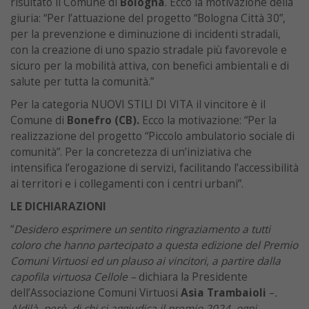
risultato il Comune di
Bologna
. Ecco la motivazione della
giuria: “Per l’attuazione del progetto “Bologna Città 30”,
per la prevenzione e diminuzione di incidenti stradali,
con la creazione di uno spazio stradale più favorevole e
sicuro per la mobilità attiva, con benefici ambientali e di
salute per tutta la comunità.”
Per la categoria NUOVI STILI DI VITA il vincitore è il
Comune di
Bonefro (CB).
Ecco la motivazione: “Per la
realizzazione del progetto “Piccolo ambulatorio sociale di
comunità”. Per la concretezza di un’iniziativa che
intensifica l’erogazione di servizi, facilitando l’accessibilità
ai territori e i collegamenti con i centri urbani”.
LE DICHIARAZIONI
“
Desidero esprimere un sentito ringraziamento a tutti
coloro che hanno partecipato a questa edizione del Premio
Comuni Virtuosi ed un plauso ai vincitori, a partire dalla
capofila virtuosa Cellole –
dichiara la Presidente
dell’Associazione Comuni Virtuosi
Asia Trambaioli
–
.
Aldilà, però, di chi si aggiudica il premio 2024, ogni