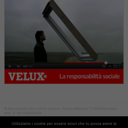
© Associazione dei Comuni Virtuosi - Piazza Matteotti, 17 60030 Monsano
(AN) - P. IVA 02450370420
Tutti i diritti riservati.
Utilizziamo i cookie per essere sicuri che tu possa avere la
Privacy