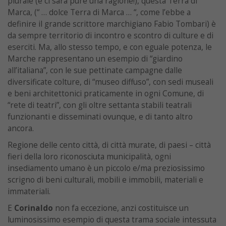
plurale (e ci sarà pure una ragione!), questa Terra di
Marca, (“ … dolce Terra di Marca … “, come l’ebbe a
definire il grande scrittore marchigiano Fabio Tombari) è
da sempre territorio di incontro e scontro di culture e di
eserciti. Ma, allo stesso tempo, e con eguale potenza, le
Marche rappresentano un esempio di “giardino
all’italiana”, con le sue pettinate campagne dalle
diversificate colture, di “museo diffuso”, con sedi museali
e beni architettonici praticamente in ogni Comune, di
“rete di teatri”, con gli oltre settanta stabili teatrali
funzionanti e disseminati ovunque, e di tanto altro
ancora.
Regione delle cento città, di città murate, di paesi – città
fieri della loro riconosciuta municipalità, ogni
insediamento umano è un piccolo e/ma preziosissimo
scrigno di beni culturali, mobili e immobili, materiali e
immateriali.
E
Corinaldo
non fa eccezione, anzi costituisce un
luminosissimo esempio di questa trama sociale intessuta