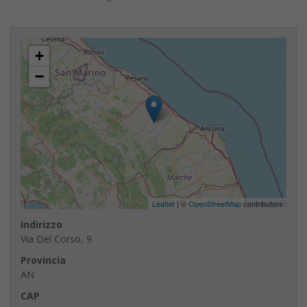
+
−
Leaflet
| ©
OpenStreetMap
contributors
Indirizzo
Via Del Corso, 9
Provincia
AN
CAP