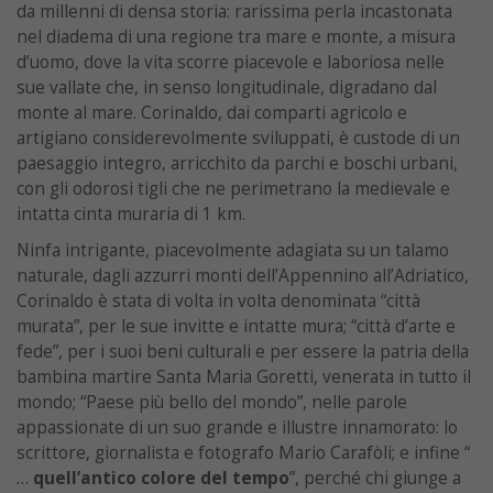
da millenni di densa storia: rarissima perla incastonata
nel diadema di una regione tra mare e monte, a misura
d’uomo, dove la vita scorre piacevole e laboriosa nelle
sue vallate che, in senso longitudinale, digradano dal
monte al mare. Corinaldo, dai comparti agricolo e
artigiano considerevolmente sviluppati, è custode di un
paesaggio integro, arricchito da parchi e boschi urbani,
con gli odorosi tigli che ne perimetrano la medievale e
intatta cinta muraria di 1 km.
Ninfa intrigante, piacevolmente adagiata su un talamo
naturale, dagli azzurri monti dell’Appennino all’Adriatico,
Corinaldo è stata di volta in volta denominata “città
murata”, per le sue invitte e intatte mura; “città d’arte e
fede”, per i suoi beni culturali e per essere la patria della
bambina martire Santa Maria Goretti, venerata in tutto il
mondo; “Paese più bello del mondo”, nelle parole
appassionate di un suo grande e illustre innamorato: lo
scrittore, giornalista e fotografo Mario Carafòli; e infine “
…
quell’antico colore del tempo
”, perché chi giunge a