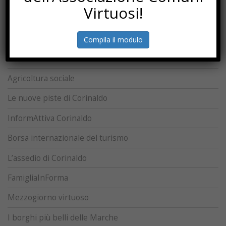
Virtuosi!
La storia disegnata
Disegnare la storia
Compila il modulo
Non solo 8 marzo
Agricoltura sociale
Le nuove piste di Corinaldo
InformAttiva Corinaldo
Borsa internazionale del turismo
L’assedio di Corinaldo
FamigliaInForma
Mezzogiorno virtuoso
I borghi più belli delle Marche